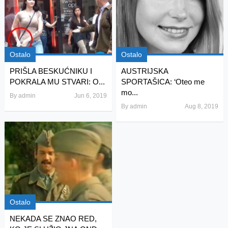
Ostalo
Ostalo
PRIŠLA BESKUĆNIKU I
AUSTRIJSKA
POKRALA MU STVARI: O...
SPORTAŠICA: ‘Oteo me
mo...
By
admin
Jun 6, 2019
By
admin
Aug 8, 2019
Ostalo
NEKADA SE ZNAO RED,