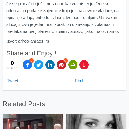
će se pronaći i riješiti ne-znam-kakvu misteriju. One se
odnose na podatke zajednice koja je imala svoje vladare, na
opis hijerarhije, prihode i vlasništvo nad zemljom. U svakom
slučaju, ovo je jedan mali korak pri otkrivanju života naših
predaka na ovoj planeti, o kojem zapravo, jako malo znamo.
Izvor: arheo-amateri.rs
Share and Enjoy !
0
0
0
SHARES
Tweet
Pin It
Related Posts