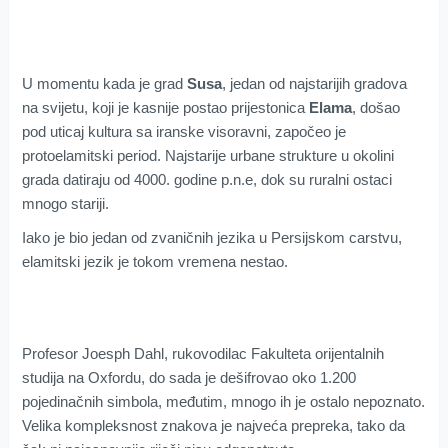
U momentu kada je grad
Susa
, jedan od najstarijih gradova
na svijetu, koji je kasnije postao prijestonica
Elama
, došao
pod uticaj kultura sa iranske visoravni, započeo je
protoelamitski period. Najstarije urbane strukture u okolini
grada datiraju od 4000. godine p.n.e, dok su ruralni ostaci
mnogo stariji.
Iako je bio jedan od zvaničnih jezika u Persijskom carstvu,
elamitski jezik je tokom vremena nestao.
Profesor Joesph Dahl, rukovodilac Fakulteta orijentalnih
studija na Oxfordu, do sada je dešifrovao oko 1.200
pojedinačnih simbola, međutim, mnogo ih je ostalo nepoznato.
Velika kompleksnost znakova je najveća prepreka, tako da