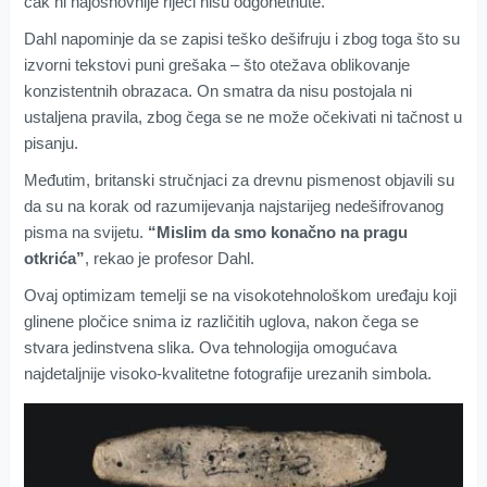
čak ni najosnovnije riječi nisu odgonetnute.
Dahl napominje da se zapisi teško dešifruju i zbog toga što su
izvorni tekstovi puni grešaka – što otežava oblikovanje
konzistentnih obrazaca. On smatra da nisu postojala ni
ustaljena pravila, zbog čega se ne može očekivati ni tačnost u
pisanju.
Međutim, britanski stručnjaci za drevnu pismenost objavili su
da su na korak od razumijevanja najstarijeg nedešifrovanog
pisma na svijetu.
“Mislim da smo konačno na pragu
otkrića”
, rekao je profesor Dahl.
Ovaj optimizam temelji se na visokotehnološkom uređaju koji
glinene pločice snima iz različitih uglova, nakon čega se
stvara jedinstvena slika. Ova tehnologija omogućava
najdetaljnije visoko-kvalitetne fotografije urezanih simbola.