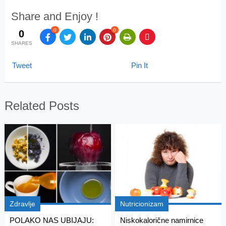
Share and Enjoy !
0
0
0
SHARES
Tweet
Pin It
Related Posts
Zdravlje
Nutricionizam
POLAKO NAS UBIJAJU:
Niskokalorične namirnice