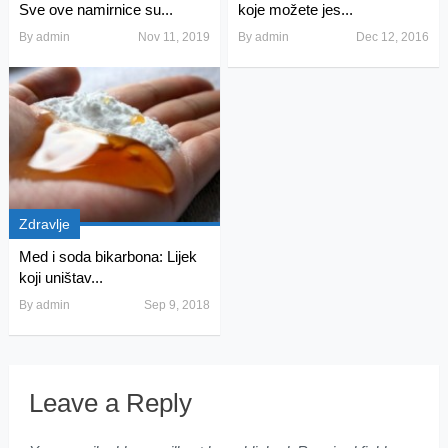
Sve ove namirnice su...
koje možete jes...
By
admin
Nov 11, 2019
By
admin
Dec 12, 2016
Zdravlje
Med i soda bikarbona: Lijek
koji uništav...
By
admin
Sep 9, 2018
Leave a Reply