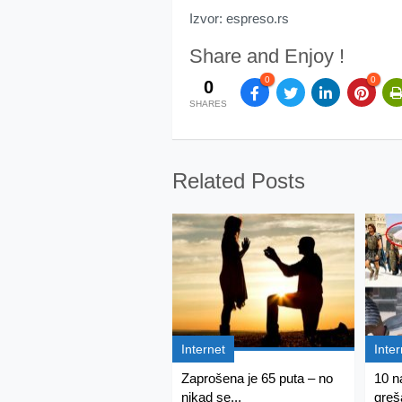
Izvor: espreso.rs
Share and Enjoy !
0
0
0
SHARES
Related Posts
Internet
Inter
Zaprošena je 65 puta – no
10 n
nikad se...
greš