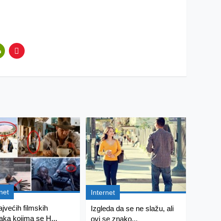
net
Internet
ajvećih filmskih
Izgleda da se ne slažu, ali
aka kojima se H...
ovi se znako...