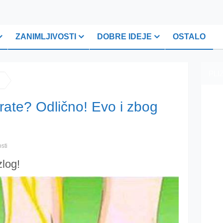
ZANIMLJIVOSTI
DOBRE IDEJE
OSTALO
PLI
irate? Odlično! Evo i zbog
sti
log!