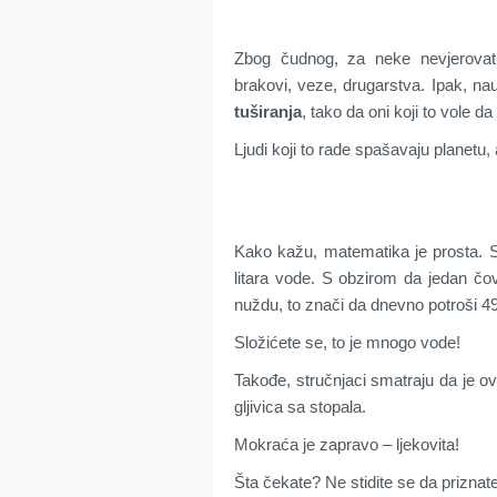
Zbog čudnog, za neke nevjerovatno
brakovi, veze, drugarstva. Ipak, na
tuširanja
, tako da oni koji to vole 
Ljudi koji to rade spašavaju planetu,
Kako kažu, matematika je prosta. S
litara vode. S obzirom da jedan čo
nuždu, to znači da dnevno potroši 49 
Složićete se, to je mnogo vode!
Takođe, stručnjaci smatraju da je o
gljivica sa stopala.
Mokraća je zapravo – ljekovita!
Šta čekate? Ne stidite se da priznat