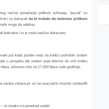
g načina ponašanja prilikom tuširanja, “pucali” su
učnici su dokazali
da bi trebalo da mokrimo prilikom
da rade mogu da odahnu.
 ali bukvalno i to je sada naučno dokazano.
vaki put kada pustite vodu na kotliću potrošite sedam
vjek u prosjeku ide sedam puta dnevno da vrši kratku
litara, odnosno više od 17.000 litara vode godišnje.
va navika zdrava jer se na ovaj način možete osloboditi
e – to ionako svi ponekad urade!