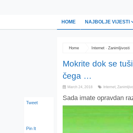
HOME
NAJBOLJE VIJESTI
Home
Internet
·
Zanimljivosti
Mokrite dok se tuš
čega …
March 24, 2018
Internet
,
Zanimljivo
Sada imate opravdan raz
Tweet
Pin It