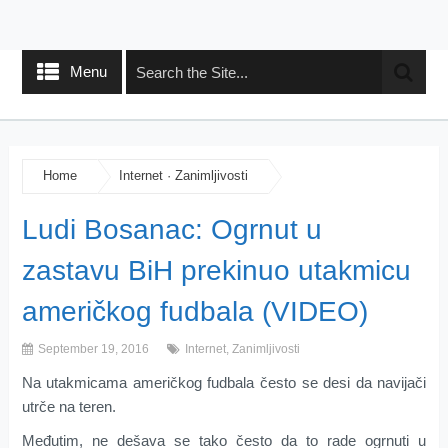
Menu
Home
Internet
·
Zanimljivosti
Ludi Bosanac: Ogrnut u
zastavu BiH prekinuo utakmicu
američkog fudbala (VIDEO)
September 19, 2016
Internet
,
Zanimljivosti
Na utakmicama američkog fudbala često se desi da navijači
utrče na teren.
Međutim, ne dešava se tako često da to rade ogrnuti u