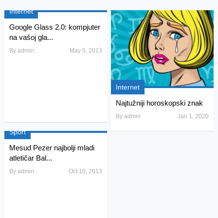
Internet
Google Glass 2.0: kompjuter
na vašoj gla...
By
admin
May 5, 2013
Internet
Najtužniji horoskopski znak
By
admin
Jan 1, 2020
Sport
Mesud Pezer najbolji mladi
atletičar Bal...
By
admin
Oct 10, 2013