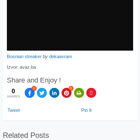
Bosnian streaker
by
dekaavram
Izvor: avaz.ba
Share and Enjoy !
0
0
0
SHARES
Tweet
Pin It
Related Posts