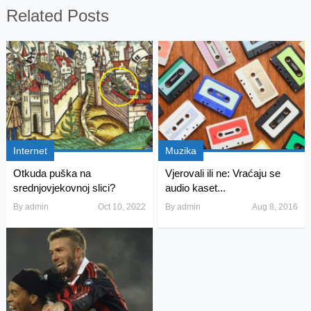
Related Posts
Internet
Muzika
Otkuda puška na
Vjerovali ili ne: Vraćaju se
srednjovjekovnoj slici?
audio kaset...
By
admin
Oct 10, 2022
By
admin
Aug 8, 2016