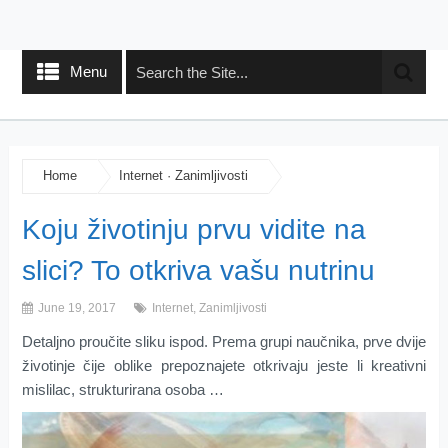
Menu
Home
Internet
·
Zanimljivosti
Koju životinju prvu vidite na
slici? To otkriva vašu nutrinu
June 19, 2017
Internet
,
Zanimljivosti
Detaljno proučite sliku ispod. Prema grupi naučnika, prve dvije
životinje čije oblike prepoznajete otkrivaju jeste li kreativni
mislilac, strukturirana osoba …