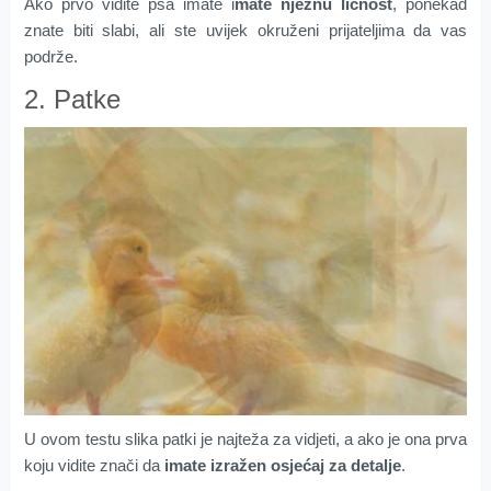
Ako prvo vidite psa imate i
mate nježnu ličnost
, ponekad
znate biti slabi, ali ste uvijek okruženi prijateljima da vas
podrže.
2. Patke
U ovom testu slika patki je najteža za vidjeti, a ako je ona prva
koju vidite znači da
imate izražen osjećaj za detalje
.