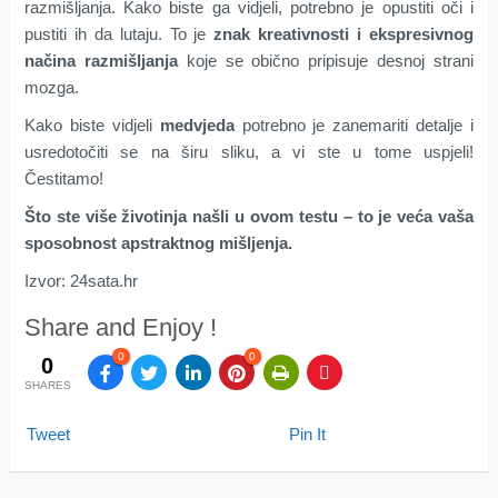
razmišljanja. Kako biste ga vidjeli, potrebno je opustiti oči i
pustiti ih da lutaju. To je
znak kreativnosti i ekspresivnog
načina razmišljanja
koje se obično pripisuje desnoj strani
mozga.
Kako biste vidjeli
medvjeda
potrebno je zanemariti detalje i
usredotočiti se na širu sliku, a vi ste u tome uspjeli!
Čestitamo!
Što ste više životinja našli u ovom testu – to je veća vaša
sposobnost apstraktnog mišljenja.
Izvor: 24sata.hr
Share and Enjoy !
0
0
0
SHARES
Tweet
Pin It