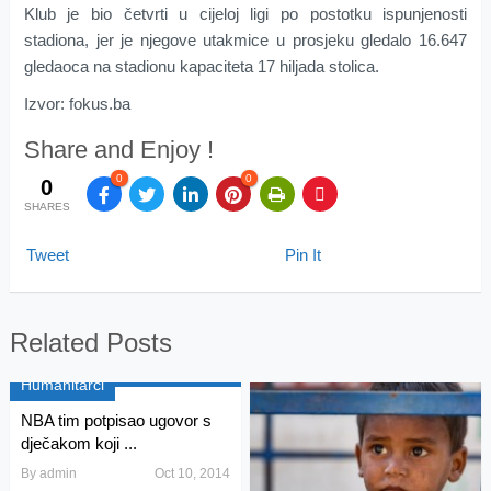
Klub je bio četvrti u cijeloj ligi po postotku ispunjenosti
stadiona, jer je njegove utakmice u prosjeku gledalo 16.647
gledaoca na stadionu kapaciteta 17 hiljada stolica.
Izvor: fokus.ba
Share and Enjoy !
0
0
0
SHARES
Tweet
Pin It
Related Posts
Humanitarci
NBA tim potpisao ugovor s
dječakom koji ...
By
admin
Oct 10, 2014