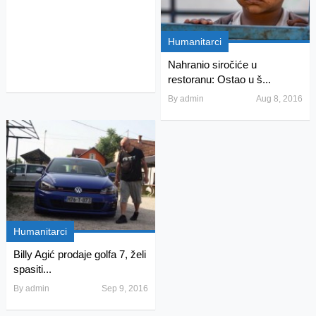
Humanitarci
Nahranio siročiće u
restoranu: Ostao u š...
By
admin
Aug 8, 2016
Humanitarci
Billy Agić prodaje golfa 7, želi
spasiti...
By
admin
Sep 9, 2016