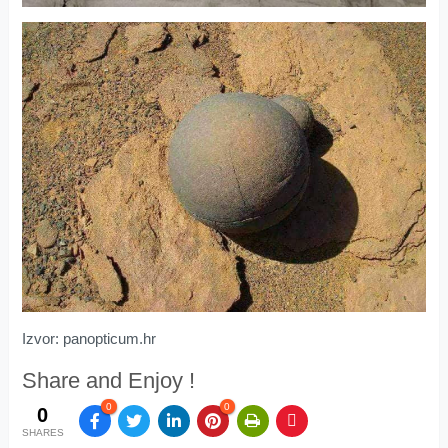
Izvor: panopticum.hr
Share and Enjoy !
0
0
0
SHARES