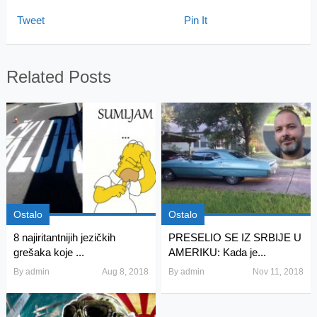
Tweet
Pin It
Related Posts
Ostalo
Ostalo
8 najiritantnijih jezičkih
PRESELIO SE IZ SRBIJE U
grešaka koje ...
AMERIKU: Kada je...
By
admin
Aug 8, 2018
By
admin
Nov 11, 2018