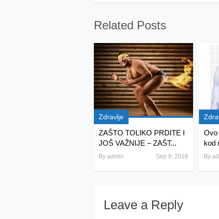
Related Posts
Zdravlje
Zdra
ZAŠTO TOLIKO PRDITE I
Ovo 
JOŠ VAŽNIJE – ZAŠT...
kod m
By
admin
Sep 9, 2018
By
ad
Leave a Reply