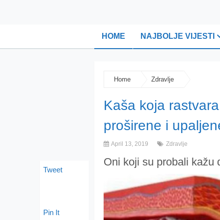
HOME
NAJBOLJE VIJESTI
Home
Zdravlje
Kaša koja rastvara
proširene i upalje
April 13, 2019
Zdravlje
Oni koji su probali kaž
Tweet
Pin It