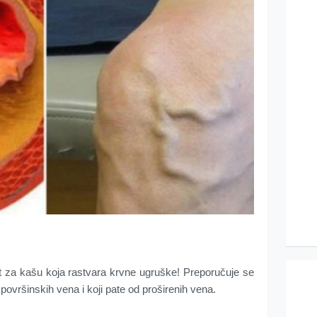
t za kašu koja rastvara krvne ugruške! Preporučuje se
ovršinskih vena i koji pate od proširenih vena.