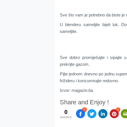
Sve što vam je potrebno da biste je n
U blenderu sameljite bijeli luk. 
sameljite.
Sve dobro promiješajte i sipajte 
prekrijte gazom.
Pijte jednom dnevno po jednu supen
frižideru i konzumirajte redovno.
Izvor: magazin.ba
Share and Enjoy !
0
0
0
SHARES