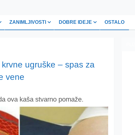
ZANIMLJIVOSTI
DOBRE IDEJE
OSTALO
PLI
 krvne ugruške – spas za
ne vene
u da ova kaša stvarno pomaže.