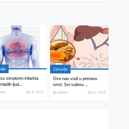
vlje
Zdravlje
su simptomi infarkta
Ovo nas vodi u preranu
ladih ljud...
smrt: Svi volimo ...
min
Apr 4, 2017
By
admin
Jan 1, 2019