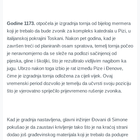
Godine 1173.
otpočela je izgradnja tornja od bijelog mermera
koji je trebalo da bude zvonik za kompleks katedrala u Pizi, u
italijanskoj pokrajini Toskani. Nakon pet godina, kad je
završen treći od planiranih osam spratova, temelj tornja počeo
je neravnomjerno da se sleže na podlozi sačinjenoj od
pijeska, gline i školjki, što je rezultiralo vidljivim nagibom ka
jugu. Ubrzo nakon toga izbio je rat između Pize i Đenove,
čime je izgradnja tornja odložena za cijeli vijek. Ovaj
vremenski period dozvolio je temelju da učvrsti svoju poziciju
što je vjerovatno spriječilo prijevremeno rušenje zvonika.
Kad je gradnja nastavljena, glavni inžinjer Đovani di Simone
pokušao je da zaustavi krivljenje tako što je na kraćoj strani
dodao još građevinskog materijala koji je trebalo da podupre