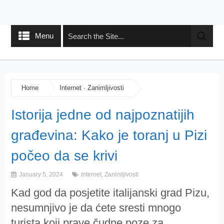
Menu
Home
Internet
·
Zanimljivosti
Istorija jedne od najpoznatijih
građevina: Kako je toranj u Pizi
počeo da se krivi
January 5, 2024
Internet
,
Zanimljivosti
Kad god da posjetite italijanski grad Pizu,
nesumnjivo je da ćete sresti mnogo
turista koji prave čudne poze za