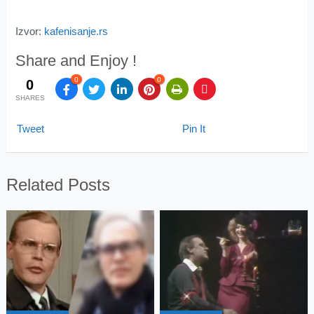
Izvor:
kafenisanje.rs
Share and Enjoy !
0
0
0
SHARES
Tweet
Pin It
Related Posts