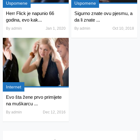
Uspomene
Uspomene
Herr Flick je napunio 66
Sigurno znate ovu pjesmu, a
godina, evo kak...
da li znate ...
By
admin
Jan 1, 2020
By
admin
Oct 10, 2018
Internet
Evo šta žene prvo primijete
na muškarcu ...
By
admin
Dec 12, 2016