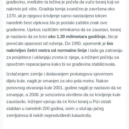
građevinu, međutim ta težina je počela da vuče toranj koji se
nakrivio još više. Gradnja tornja zvanično je završena oko
1370. ali je njegovo krivljenje samo nastavljeno tokom
narednih šest vijekova što je postalo zaštitni znak ove
građevine. Uprkos različitim tehnikama da se zaustavi, toranj
je nastavio da se krivi
oko 1.30 milimetara godišnje,
što je
povećalo opasnost od rušenja. Do 1990. spomenik je
bio
nakrivljen četiri metra od normalne linije
i tada ga zatvaraju
za posjetioce i uklanjaju zvona iz njega, a inžinjeri počinju sa
opsežnim reparacijama kako bi se građevina stabilizovala.
Izvlačenjem zemlje i dodavanjem protutegova sjevernom
dijelu kule, nagib je smanjen za oko pola metra. Nakon
ponovnog otvaranja kule 2001. godine nagib je nastavio da se
smanjuje, a 2008. je senzorima utvrđeno da se krivljenje kule
zaustavilo. Inžinjeri vjeruju da će Krivi toranj u Pizi ostati
stabilan u narednih 200 godina, osim u slučaju jačeg
zemljotresa ili nekih nepredviđenih katastrofa.