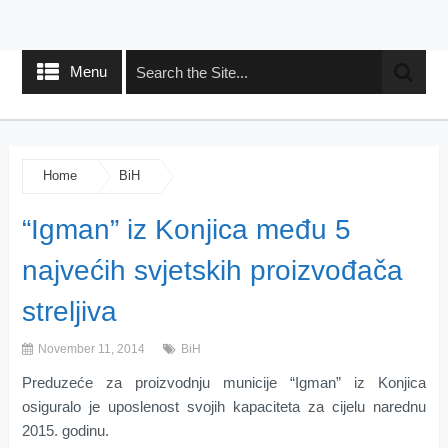
Menu
Home
BiH
“Igman” iz Konjica među 5
najvećih svjetskih proizvođača
streljiva
November 11, 2014
BiH
Preduzeće za proizvodnju municije “Igman” iz Konjica
osiguralo je uposlenost svojih kapaciteta za cijelu narednu
2015. godinu.