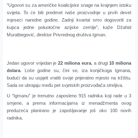
“Ugovori su za američke koalicijske snage na krajnjem istoku
svijeta. To će biti predmet naše proizvodnje u prvih devet
mjeseci naredne godine. Zadnji kvartal smo dogovorili za
kupca jedne poluotočne azijske zemlje”, kaže Džahid
Muratbegović, direktor Privrednog društva Igman.
Jedan ugovor vrijedan je
22 miliona eura
, a drugi
10 miliona
dolara
. Loše godine su, čini se, iza konjičkoga Igmana,
budući da su uspjeli vratiti svoje prijeratno mjesto na tržištu.
Sada se ubrajaju među pet svjetskih proizvođača streljiva.
U “Igmanu” je trenutno zaposleno 915 radnika koji rade u 3
smjene, a prema informacijama iz menadžmenta ovog
preduzeća planirano je zapošljavanje još oko 100 novih
radnika.