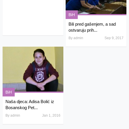
BiH
Bili pred gašenjem, a sad
ostvaruju prih...
By
admin
Sep 9, 2017
BiH
Naša djeca: Adisa Bolić iz
Bosanskog Pet...
By
admin
Jan 1, 2016