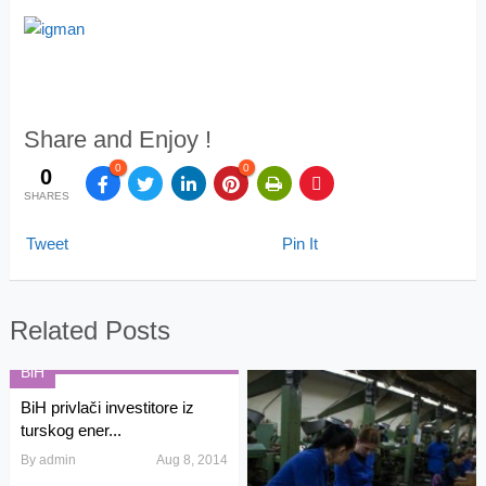
Share and Enjoy !
0
0
0
SHARES
Tweet
Pin It
Related Posts
BiH
BiH privlači investitore iz
turskog ener...
By
admin
Aug 8, 2014