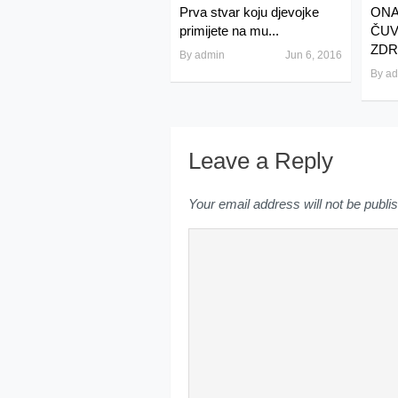
Prva stvar koju djevojke
ONA
primijete na mu...
ČUV
ZDRA
By
admin
Jun 6, 2016
By
ad
Leave a Reply
Your email address will not be publi