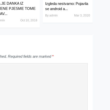
 JE DANKA IZ
Izgleda nestvarno: Pojavila
ENE PJESME TOME
se android a...
V...
By
admin
Mar 3, 2020
min
Oct 10, 2018
shed.
Required fields are marked
*