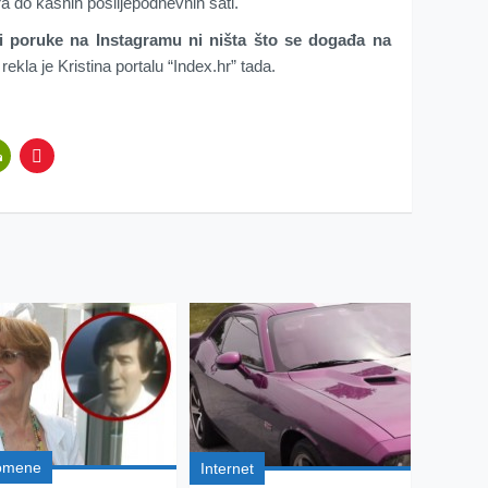
utra do kasnih poslijepodnevnih sati.
 ni poruke na Instagramu ni ništa što se događa na
 rekla je Kristina portalu “Index.hr” tada.
omene
Internet