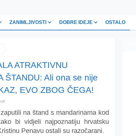
ZANIMLJIVOSTI
DOBRE IDEJE
OSTALO
PLI
ALA ATRAKTIVNU
TANDU: Ali ona se nije
OTKAZ, EVO ZBOG ČEGA!
osti
s zaputili na štand s mandarinama kod
o bi vidjeli najpoznatiju hrvatsku
istinu Penavu ostali su razočarani.