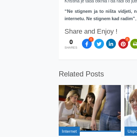
Kristina je tada otkrila i da radi od j
“Ne stignem ja to ništa vidjeti,
internetu. Ne stignem kad radim”
,
Share and Enjoy !
0
0
0
SHARES
Related Posts
Internet
Usp