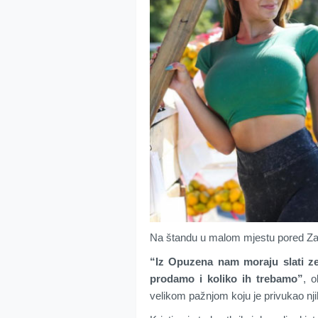
Na štandu u malom mjestu pored Zagr
“Iz Opuzena nam moraju slati zel
prodamo i koliko ih trebamo”
, o
velikom pažnjom koju je privukao nj