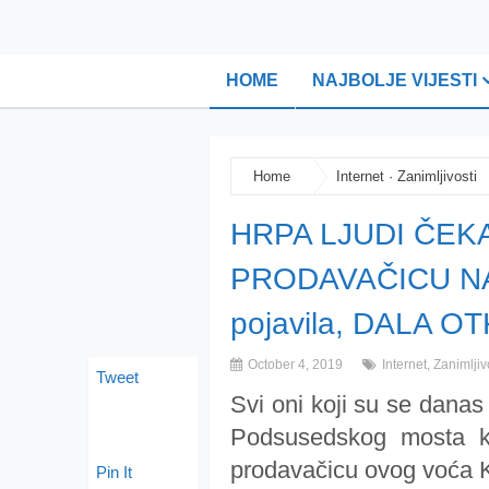
HOME
NAJBOLJE VIJESTI
Home
Internet
·
Zanimljivosti
HRPA LJUDI ČEK
PRODAVAČICU NA Š
pojavila, DALA 
October 4, 2019
Internet
,
Zanimljiv
Tweet
Svi oni koji su se dana
Podsusedskog mosta kak
prodavačicu ovog voća Kr
Pin It