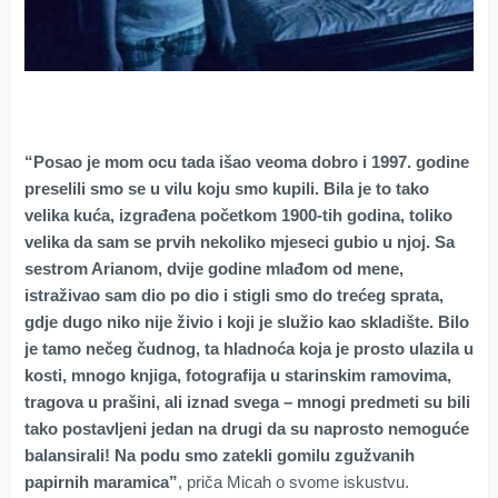
“Posao je mom ocu tada išao veoma dobro i 1997. godine
preselili smo se u vilu koju smo kupili. Bila je to tako
velika kuća, izgrađena početkom 1900-tih godina, toliko
velika da sam se prvih nekoliko mjeseci gubio u njoj. Sa
sestrom Arianom, dvije godine mlađom od mene,
istraživao sam dio po dio i stigli smo do trećeg sprata,
gdje dugo niko nije živio i koji je služio kao skladište. Bilo
je tamo nečeg čudnog, ta hladnoća koja je prosto ulazila u
kosti, mnogo knjiga, fotografija u starinskim ramovima,
tragova u prašini, ali iznad svega – mnogi predmeti su bili
tako postavljeni jedan na drugi da su naprosto nemoguće
balansirali! Na podu smo zatekli gomilu zgužvanih
papirnih maramica”
, priča Micah o svome iskustvu.