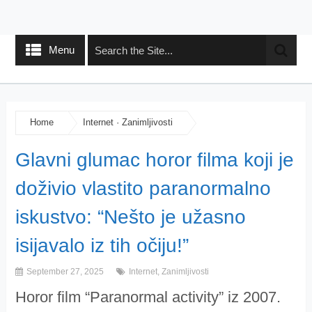
Menu
Home
Internet
·
Zanimljivosti
Glavni glumac horor filma koji je
doživio vlastito paranormalno
iskustvo: “Nešto je užasno
isijavalo iz tih očiju!”
September 27, 2025
Internet
,
Zanimljivosti
Horor film “Paranormal activity” iz 2007.