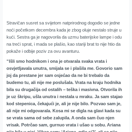
Stravičan susret sa svijetom natprirodnog dogodio se jedne
noći početkom decembra kada je zbog oluje nestalo struje u
kući. Sestra ga je nagovorila da uzmu baterijske lampe i odu
na treći sprat, i mada se plašio, kao stariji brat to nije htio da
pokaže i odbije poziv za ovu avanturu.
“Išli smo hodnikom i ona je otvarala svaka vrata i
osvjetljavala unutra, smijala se i plašila me. Govorio sam
joj da prestane jer sam osjećao da ne bi trebalo da
budemo tu, ali nije me poslušala. Vrata na kraju hodnika
bila su drugačija od ostalih – teška i masivna. Otvorila ih
je uz škripu, ušla unutra i nestala u mraku. Ja sam stajao
kod stepenica, čekajući je, ali je nije bilo. Pozvao sam je,
ali nije mi odgovarala. Kosa mi se digla na glavi kada su
se vrata sama od sebe zalupila. A onda sam čuo njen
vrisak. Potrčao sam, gurnuo vrata i ušao u sobu. Ariana
nije bila u njoj. Vikao sam: ‘Ariana, gdje si?’, ali se nije