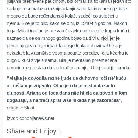
ljuljanje prekrivene paučinom, bio ormar sa fiokama i jedan sto
na kojem se nalazio razbijeni tanjir sa ostacima nečeg što je
mogao da bude rođendanski kolač, sudeći po svjećici u
njemu. Sve je to bilo, kako se čini, iz 1940-tih godina. Nakon
toga, Micahin otac je pozvao čovjeka od kojeg je kupio kuću i
saznao da se on mnogo godina bojao da živi u njoj, jer je
pema njegovim riječima bila opsjednuta duhovima! Ona je
nekada bila vlasništvo veoma bogate porodice, čija kćerka je
dugo u kući živjela sama. Bila je mentalno poremećena i
porodica je prestala da vodi računa o njoj. U toj sobi je i umrla.
“Majka je dovodila razne ljude da duhovno ‘očiste’ kuću,
ali ništa nije vrijedilo. Otac je i dalje mislio da su to
gluposti. Ariana od toga dana nije htjela da govori o tom
događaju, a na treći sprat više nikada nije zakoračila”
,
rekao je Sloat.
Izvor: conopljanews.net
Share and Enjoy !