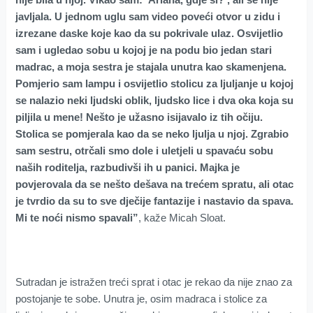
javljala. U jednom uglu sam video poveći otvor u zidu i
izrezane daske koje kao da su pokrivale ulaz. Osvijetlio
sam i ugledao sobu u kojoj je na podu bio jedan stari
madrac, a moja sestra je stajala unutra kao skamenjena.
Pomjerio sam lampu i osvijetlio stolicu za ljuljanje u kojoj
se nalazio neki ljudski oblik, ljudsko lice i dva oka koja su
piljila u mene! Nešto je užasno isijavalo iz tih očiju.
Stolica se pomjerala kao da se neko ljulja u njoj. Zgrabio
sam sestru, otrčali smo dole i uletjeli u spavaću sobu
naših roditelja, razbudivši ih u panici. Majka je
povjerovala da se nešto dešava na trećem spratu, ali otac
je tvrdio da su to sve dječije fantazije i nastavio da spava.
Mi te noći nismo spavali”
, kaže Micah Sloat.
Sutradan je istražen treći sprat i otac je rekao da nije znao za
postojanje te sobe. Unutra je, osim madraca i stolice za