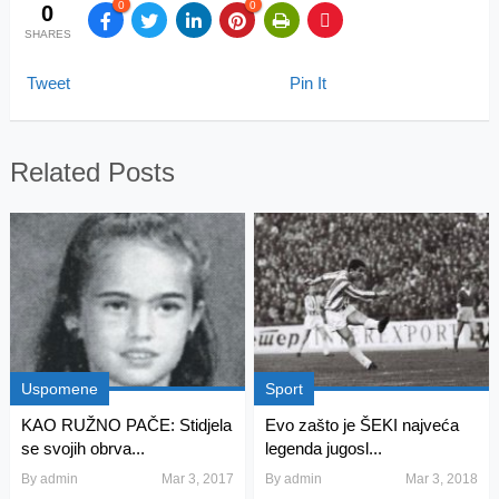
0
0
0
SHARES
Tweet
Pin It
Related Posts
Uspomene
Sport
KAO RUŽNO PAČE: Stidjela
Evo zašto je ŠEKI najveća
se svojih obrva...
legenda jugosl...
By
admin
Mar 3, 2017
By
admin
Mar 3, 2018