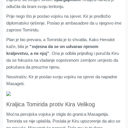
odlučila da brani svoju teritoriju.
Prije nego što je poslao vojsku na sjever, Kir je predložio
diplomatsko rješenje. Poslao je ambasadore da u njegovo ime
zaprose Tomiridu.
Plan je bio prevara, a Tomirida je to shvatila. Kako Herodot
kaže, bila je
“svjesna da se on udvarao njenom
kraljevstvu, a ne njoj”
. Ona je odbila prijedlog i poručila Kiru
da se fokusira na vladanje sopstvenom zemljom umjesto da
pokušava da preuzme njenu.
Neustrašiv, Kir je poslao svoju vojsku na sjever da napadne
Masageti.
Kraljica Tomirida protiv Kira Velikog
Moćna persijska vojska je stigla do granica Masagetija.
Tomirida se nije uplašila. Poslala je Kiru upozorenje da ako se
ne povuče, Masageti će napasti. Dala mu je tri dana.