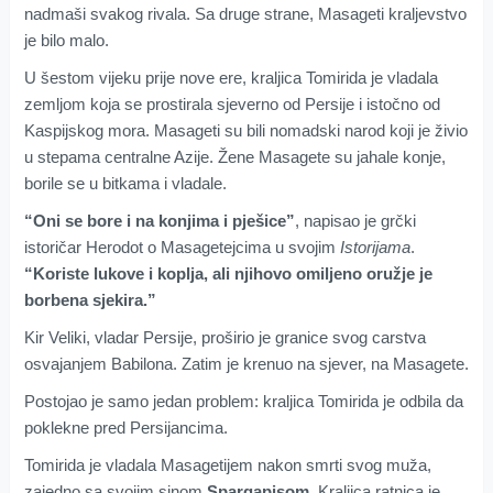
nadmaši svakog rivala. Sa druge strane, Masageti kraljevstvo
je bilo malo.
U šestom vijeku prije nove ere, kraljica Tomirida je vladala
zemljom koja se prostirala sjeverno od Persije i istočno od
Kaspijskog mora. Masageti su bili nomadski narod koji je živio
u stepama centralne Azije. Žene Masagete su jahale konje,
borile se u bitkama i vladale.
“Oni se bore i na konjima i pješice”
, napisao je grčki
istoričar Herodot o Masagetejcima u svojim
Istorijama
.
“Koriste lukove i koplja, ali njihovo omiljeno oružje je
borbena sjekira.”
Kir Veliki, vladar Persije, proširio je granice svog carstva
osvajanjem Babilona. Zatim je krenuo na sjever, na Masagete.
Postojao je samo jedan problem: kraljica Tomirida je odbila da
poklekne pred Persijancima.
Tomirida je vladala Masagetijem nakon smrti svog muža,
zajedno sa svojim sinom
Spargapisom
. Kraljica ratnica je