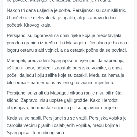
Nakon tri dana usljedila je borba. Persijansci su osmislili trik.
U početku je djelovalo da je upalilo, ali je zapravo to bio
početak Kirovog kraja.
Persijanci su logorovali na obali rijeke koja je predstavljala
prirodnu granicu između njih i Masageta. Dio plana je bio da u
logoru ostanu slabi vojnici, a da ostatak počne da se povlači.
Masageti, predvođeni Spargapisom, vjerujući da napreduju,
ušli su u logor, pobijedili zaostale persijske vojnike, a onda
počeli da jedu i piju zalihe koje su zatekli. Među zalihama je
bilo i
vina
– namjerno ostavljenog na vidnim mjestima.
Persijanci su znali da Masageti nikada ranije nisu pili ništa
slično. Zapravo, nisu uopšte gajili grožđe. Kako Herodot
objašnjava, nomadski konjanici pili su uglavnom mlijeko.
Kada su se napili, Persijanci su se vratili. Persijska vojska je
zarobila većinu pijanih i oslabljenih vojnika, među kojima i
Spargapisa, Tomiridinog sina.