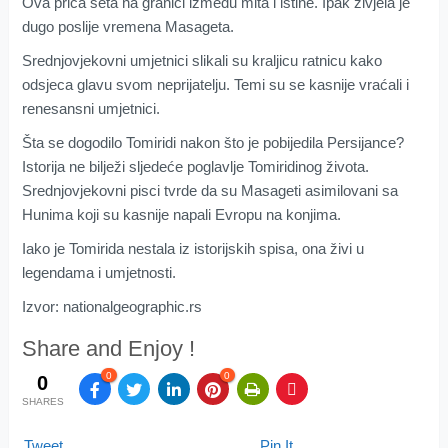
Ova priča šeta na granici između mita i istine. Ipak živjela je
dugo poslije vremena Masageta.
Srednjovjekovni umjetnici slikali su kraljicu ratnicu kako
odsjeca glavu svom neprijatelju. Temi su se kasnije vraćali i
renesansni umjetnici.
Šta se dogodilo Tomiridi nakon što je pobijedila Persijance?
Istorija ne bilježi sljedeće poglavlje Tomiridinog života.
Srednjovjekovni pisci tvrde da su Masageti asimilovani sa
Hunima koji su kasnije napali Evropu na konjima.
Iako je Tomirida nestala iz istorijskih spisa, ona živi u
legendama i umjetnosti.
Izvor: nationalgeographic.rs
Share and Enjoy !
0
0
0
SHARES
Tweet
Pin It