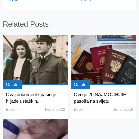
Related Posts
Ostalo
Ostalo
Ovaj dokument spasio je
Ovo je 20 NAJMOĆNIJIH
hiljade ustaških...
pasoša na svijetu
By
admin
Feb 2, 2022
By
admin
Jun 6, 2016