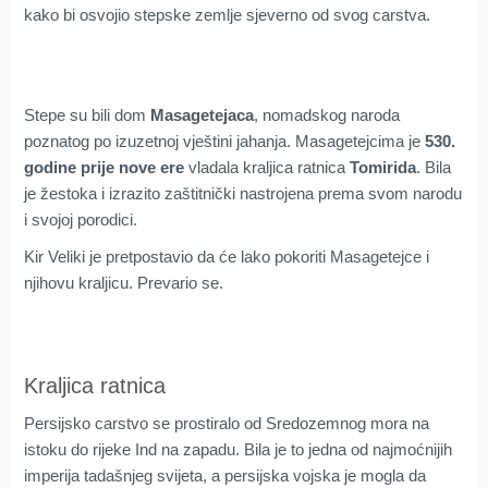
kako bi osvojio stepske zemlje sjeverno od svog carstva.
Stepe su bili dom
Masagetejaca
, nomadskog naroda
poznatog po izuzetnoj vještini jahanja. Masagetejcima je
530.
godine prije nove ere
vladala kraljica ratnica
Tomirida
. Bila
je žestoka i izrazito zaštitnički nastrojena prema svom narodu
i svojoj porodici.
Kir Veliki je pretpostavio da će lako pokoriti Masagetejce i
njihovu kraljicu. Prevario se.
Kraljica ratnica
Persijsko carstvo se prostiralo od Sredozemnog mora na
istoku do rijeke Ind na zapadu. Bila je to jedna od najmoćnijih
imperija tadašnjeg svijeta, a persijska vojska je mogla da