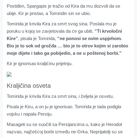
Postiđen, Spargapis je tražio od Kira da mu dozvoli da se
ubije. Kir je pristao, a Tomiridin sin se ubio.
Tomirida je krivila Kira za smrt svog sina. Poslala mu je
poruku u kojoj se zavjetovala da će ga ubiti.
“Ti krvoločni
Kire”
, pisala je Tomirida,
“ne ponosi se ovim uspjehom.
Bio je to sok od grožđa … bio je to otrov kojim si zarobio
moje dijete i tako ga pobijedio, a ne u poštenoj borbi.”
Kir je ignorisao kraljičinu prijetnju.
Kraljičina osveta
Tomirida je krivila Kira za smrt sina, i željela je osvetu.
Pisala je Kiru, a on ju je ignorisao. Tomirida je tada podigla
vojsku i napala Persiju.
Masageti su se suočili sa Persijancima u, kako je Herodot
nazvao, najžešćoj borbi između ne-Grka. Neprijatelji su se