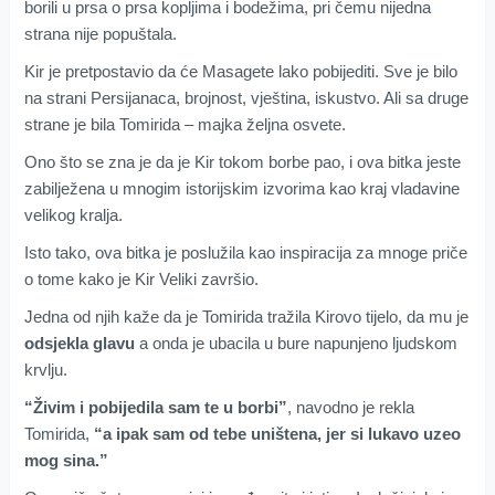
borili u prsa o prsa kopljima i bodežima, pri čemu nijedna
strana nije popuštala.
Kir je pretpostavio da će Masagete lako pobijediti. Sve je bilo
na strani Persijanaca, brojnost, vještina, iskustvo. Ali sa druge
strane je bila Tomirida – majka željna osvete.
Ono što se zna je da je Kir tokom borbe pao, i ova bitka jeste
zabilježena u mnogim istorijskim izvorima kao kraj vladavine
velikog kralja.
Isto tako, ova bitka je poslužila kao inspiracija za mnoge priče
o tome kako je Kir Veliki završio.
Jedna od njih kaže da je Tomirida tražila Kirovo tijelo, da mu je
odsjekla glavu
a onda je ubacila u bure napunjeno ljudskom
krvlju.
“Živim i pobijedila sam te u borbi”
, navodno je rekla
Tomirida,
“a ipak sam od tebe uništena, jer si lukavo uzeo
mog sina.”