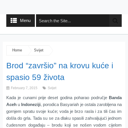
Menu
Home
Svijet
Brod “završio” na krovu kuće i
spasio 59 života
February 7, 2015
Svijet
Kada je cunami prije deset godina poharao područje
Banda
Aceh
u
Indoneziji
, porodica Basyariah je ostala zarobljena na
gornjem spratu svoje kuće; voda je brzo rasla i za tili čas im
došla do grla. Tada su se za dlaku spasili zahvaljujući jednom
čudesnom događaju – brodu koji se nošen vodom cijelom