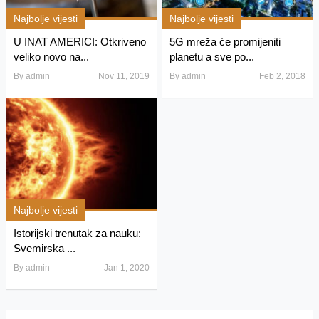
Najbolje vijesti
Najbolje vijesti
U INAT AMERICI: Otkriveno
5G mreža će promijeniti
veliko novo na...
planetu a sve po...
By
admin
Nov 11, 2019
By
admin
Feb 2, 2018
Najbolje vijesti
Istorijski trenutak za nauku:
Svemirska ...
By
admin
Jan 1, 2020