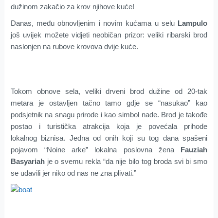
dužinom zakačio za krov njihove kuće!
Danas, među obnovljenim i novim kućama u selu
Lampulo
još uvijek možete vidjeti neobičan prizor: veliki ribarski brod
naslonjen na rubove krovova dvije kuće.
Tokom obnove sela, veliki drveni brod dužine od 20-tak
metara je ostavljen tačno tamo gdje se “nasukao” kao
podsjetnik na snagu prirode i kao simbol nade. Brod je takođe
postao i turistička atrakcija koja je povećala prihode
lokalnog biznisa. Jedna od onih koji su tog dana spašeni
pojavom “Noine arke” lokalna poslovna žena
Fauziah
Basyariah
je o svemu rekla “da nije bilo tog broda svi bi smo
se udavili jer niko od nas ne zna plivati.”