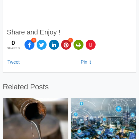
Share and Enjoy !
0
0
0
SHARES
Tweet
Pin It
Related Posts