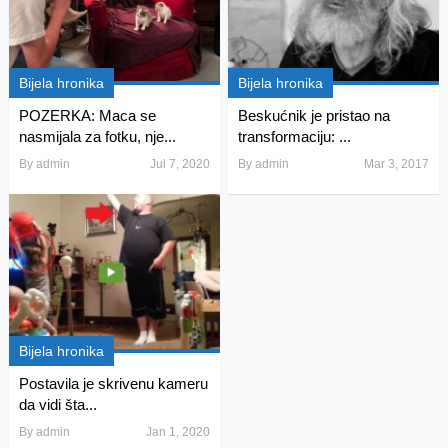
Bijela hronika
Bijela hronika
POZERKA: Maca se
Beskućnik je pristao na
nasmijala za fotku, nje...
transformaciju: ...
By
admin
Jul 7, 2020
By
admin
Mar 3, 2017
Bijela hronika
Postavila je skrivenu kameru
da vidi šta...
By
admin
Jan 1, 2020