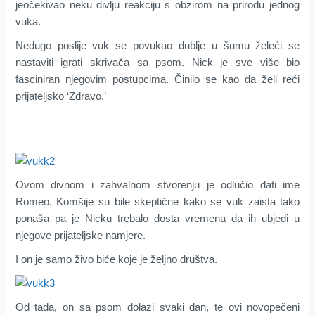
jeočekivao neku divlju reakciju s obzirom na prirodu jednog
vuka.
Nedugo poslije vuk se povukao dublje u šumu želeći se
nastaviti igrati skrivača sa psom. Nick je sve više bio
fasciniran njegovim postupcima. Činilo se kao da želi reći
prijateljsko ‘Zdravo.’
Ovom divnom i zahvalnom stvorenju je odlučio dati ime
Romeo. Komšije su bile skeptične kako se vuk zaista tako
ponaša pa je Nicku trebalo dosta vremena da ih ubjedi u
njegove prijateljske namjere.
I on je samo živo biće koje je željno društva.
Od tada, on sa psom dolazi svaki dan, te ovi novopečeni