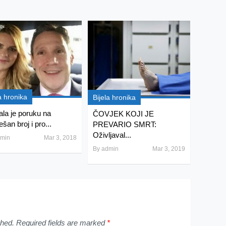
a hronika
Bijela hronika
ala je poruku na
ČOVJEK KOJI JE
šan broj i pro...
PREVARIO SMRT:
Oživljaval...
min
Mar 3, 2018
By
admin
Mar 3, 2019
shed.
Required fields are marked
*