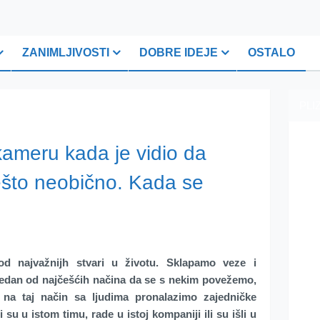
ZANIMLJIVOSTI
DOBRE IDEJE
OSTALO
PLI
 kameru kada je vidio da
ešto neobično. Kada se
 od najvažnijh stvari u životu. Sklapamo veze i
 Jedan od najčešćih načina da se s nekim povežemo,
 na taj način sa ljudima pronalazimo zajedničke
li su u istom timu, rade u istoj kompaniji ili su išli u