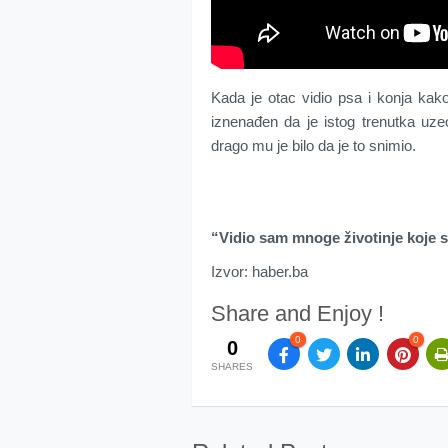
Kada je otac vidio psa i konja kako 
iznenađen da je istog trenutka uze
drago mu je bilo da je to snimio.
“Vidio sam mnoge životinje koje se
Izvor: haber.ba
Share and Enjoy !
0
0
0
SHARES