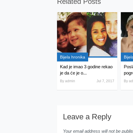
Related Posts
Bijela hronika
Bijel
Kad je imao 3 godine rekao
Posl
je da će je o...
pogre
By
admin
Jul 7, 2017
By
ad
Leave a Reply
Your email address will not be publi