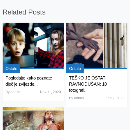
Related Posts
Ostalo
Ostalo
Pogledajte kako poznate
TEŠKO JE OSTATI
dječije zvijezde...
RAVNODUŠAN: 10
fotografi...
By
admin
Nov 11, 2020
By
admin
Feb 2, 2022