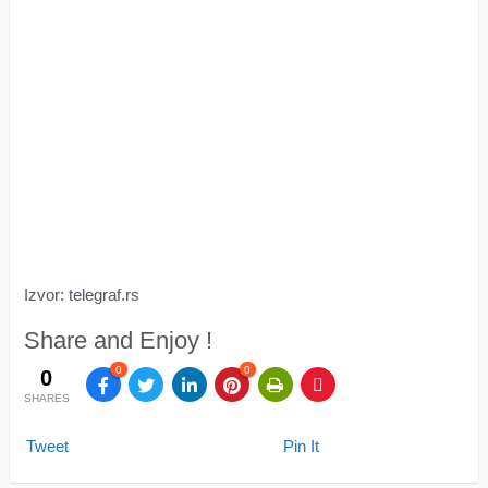
Izvor: telegraf.rs
Share and Enjoy !
0
0
0
SHARES
Tweet
Pin It