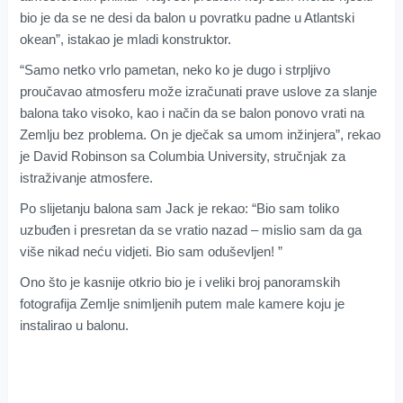
bio je da se ne desi da balon u povratku padne u Atlantski
okean”, istakao je mladi konstruktor.
“Samo netko vrlo pametan, neko ko je dugo i strpljivo
proučavao atmosferu može izračunati prave uslove za slanje
balona tako visoko, kao i način da se balon ponovo vrati na
Zemlju bez problema. On je dječak sa umom inžinjera”, rekao
je David Robinson sa Columbia University, stručnjak za
istraživanje atmosfere.
Po slijetanju balona sam Jack je rekao: “Bio sam toliko
uzbuđen i presretan da se vratio nazad – mislio sam da ga
više nikad neću vidjeti. Bio sam oduševljen! ”
Ono što je kasnije otkrio bio je i veliki broj panoramskih
fotografija Zemlje snimljenih putem male kamere koju je
instalirao u balonu.