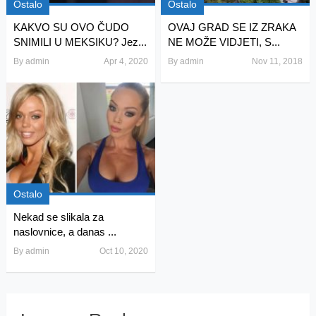
Ostalo
Ostalo
KAKVO SU OVO ČUDO
OVAJ GRAD SE IZ ZRAKA
SNIMILI U MEKSIKU? Jez...
NE MOŽE VIDJETI, S...
By
admin
Apr 4, 2020
By
admin
Nov 11, 2018
Ostalo
Nekad se slikala za
naslovnice, a danas ...
By
admin
Oct 10, 2020