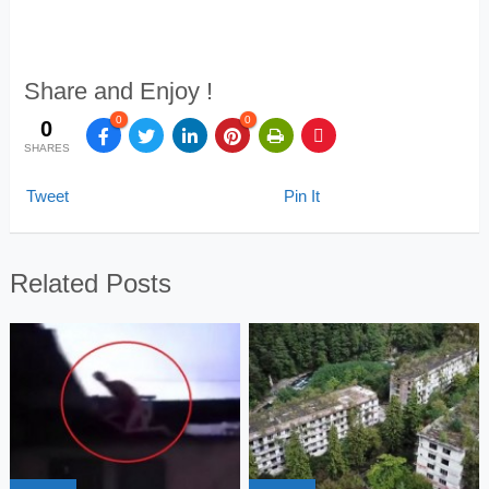
Share and Enjoy !
0
0
0
SHARES
Tweet
Pin It
Related Posts