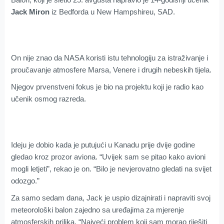
Jack Miron
iz Bedforda u New Hampshireu, SAD.
On nije znao da NASA koristi istu tehnologiju za istraživanje i
proučavanje atmosfere Marsa, Venere i drugih nebeskih tijela.
Njegov prvenstveni fokus je bio na projektu koji je radio kao
učenik osmog razreda.
Ideju je dobio kada je putujući u Kanadu prije dvije godine
gledao kroz prozor aviona. “Uvijek sam se pitao kako avioni
mogli letjeti”, rekao je on. “Bilo je nevjerovatno gledati na svijet
odozgo.”
Za samo sedam dana, Jack je uspio dizajnirati i napraviti svoj
meteorološki balon zajedno sa uređajima za mjerenje
atmosferskih prilika. “Najveći problem koji sam morao riješiti