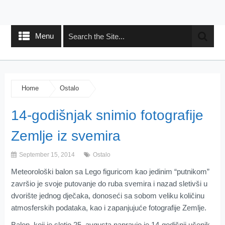
Menu
Home
Ostalo
14-godišnjak snimio fotografije
Zemlje iz svemira
September 15, 2014
Ostalo
Meteorološki balon sa Lego figuricom kao jedinim “putnikom”
završio je svoje putovanje do ruba svemira i nazad sletivši u
dvorište jednog dječaka, donoseći sa sobom veliku količinu
atmosferskih podataka, kao i zapanjujuće fotografije Zemlje.
Balon, koji je sletio 25. avgusta napravio je 14-godišnji učenik