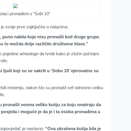
staci pronađeni u “Sobi 10”
a je svoje prve zajključke o nalazima.
a, puno nakita koje nisu pronašli kod druge grupe.
u to možda dvije različite društvene klase.”
e pojedine arheologe da tvrde kako je zločin počinjen
rofe.
i ljudi koji su se sakrili u ‘Sobu 10’ vjerovatno su
šili misteriju, nakon što su pronašli sef odnosno veliku
fe.
u pronašli veoma veliku kutiju za koju smatraju da
 posjeda i moguće je da je i ta osoba pronađena u
 pripovjedač je nastavio:
“Ova ukrašena kutija bila je