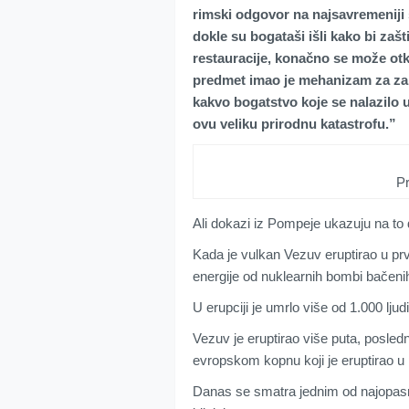
rimski odgovor na najsavremeniji s
dokle su bogataši išli kako bi zaš
restauracije, konačno se može otkr
predmet imao je mehanizam za zaklj
kakvo bogatstvo koje se nalazilo u
ovu veliku prirodnu katastrofu.”
Pr
Ali dokazi iz Pompeje ukazuju na to 
Kada je vulkan Vezuv eruptirao u prv
energije od nuklearnih bombi bačeni
U erupciji je umrlo više od 1.000 ljudi
Vezuv je eruptirao više puta, posledn
evropskom kopnu koji je eruptirao u 
Danas se smatra jednim od najopasniji