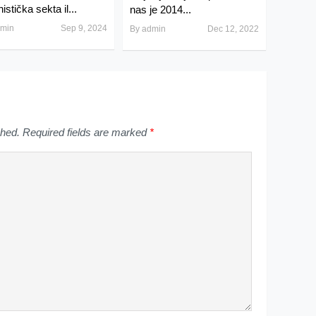
istička sekta il...
nas je 2014...
min
Sep 9, 2024
By
admin
Dec 12, 2022
shed.
Required fields are marked
*