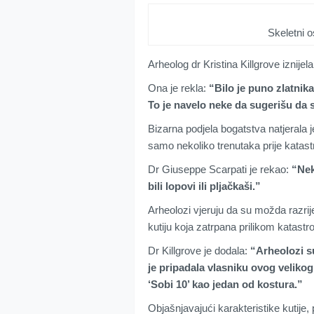
Skeletni o
Arheolog dr Kristina Killgrove iznijel
Ona je rekla:
“Bilo je puno zlatnik
To je navelo neke da sugerišu da s
Bizarna podjela bogatstva natjerala j
samo nekoliko trenutaka prije katast
Dr Giuseppe Scarpati je rekao:
“Nek
bili lopovi ili pljačkaši.”
Arheolozi vjeruju da su možda razrije
kutiju koja zatrpana prilikom katastro
Dr Killgrove je dodala:
“Arheolozi s
je pripadala vlasniku ovog velikog
‘Sobi 10’ kao jedan od kostura.”
Objašnjavajući karakteristike kutije,