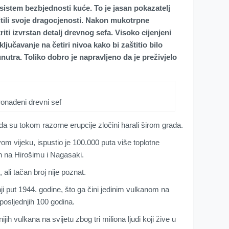
istem bezbjednosti kuće. To je jasan pokazatelj
titili svoje dragocjenosti. Nakon mukotrpne
iti izvrstan detalj drevnog sefa. Visoko cijenjeni
učavanje na četiri nivoa kako bi zaštitio bilo
nutra. Toliko dobro je napravljeno da je preživjelo
onađeni drevni sef
da su tokom razorne erupcije zločini harali širom grada.
om vijeku, ispustio je 100.000 puta više toplotne
h na Hirošimu i Nagasaki.
, ali tačan broj nije poznat.
ji put 1944. godine, što ga čini jedinim vulkanom na
posljednjih 100 godina.
h vulkana na svijetu zbog tri miliona ljudi koji žive u