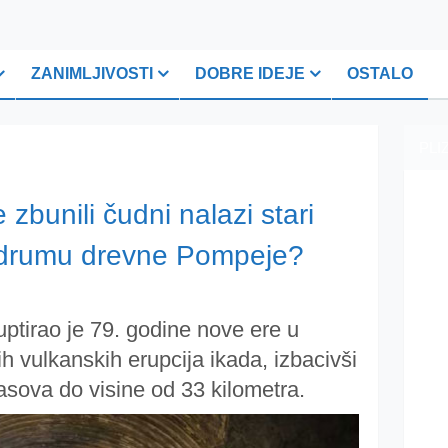
ZANIMLJIVOSTI
DOBRE IDEJE
OSTALO
PLI
zbunili čudni nalazi stari
odrumu drevne Pompeje?
ruptirao je 79. godine nove ere u
h vulkanskih erupcija ikada, izbacivši
gasova do visine od 33 kilometra.