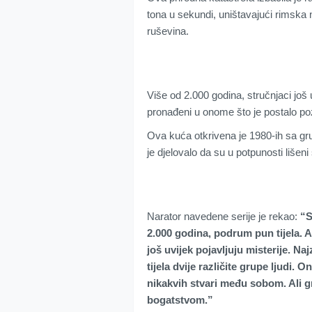
tona u sekundi, uništavajući rimska na
ruševina.
Više od 2.000 godina, stručnjaci još u
pronađeni u onome što je postalo 
Ova kuća otkrivena je 1980-ih sa g
je djelovalo da su u potpunosti lišen
Narator navedene serije je rekao:
“S
2.000 godina, podrum pun tijela. Al
još uvijek pojavljuju misterije. Na
tijela dvije različite grupe ljudi. O
nikakvih stvari među sobom. Ali gr
bogatstvom.”