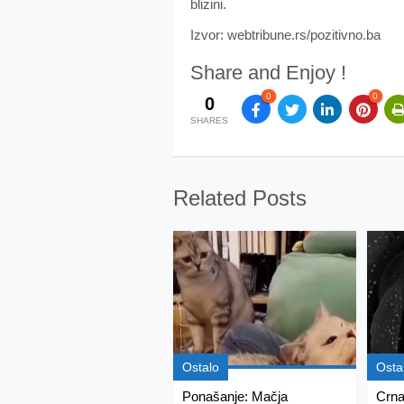
blizini.
Izvor: webtribune.rs/pozitivno.ba
Share and Enjoy !
0
0
0
SHARES
Related Posts
Ostalo
Osta
Ponašanje: Mačja
Crna