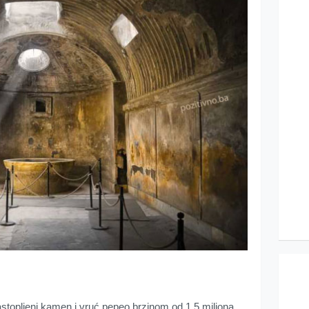
astopljeni kamen i vruć pepeo brzinom od 1,5 miliona