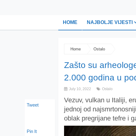
HOME
NAJBOLJE VIJESTI
Home
Ostalo
Zašto su arheologe 
2.000 godina u p
July 10, 2022
Ostalo
Vezuv, vulkan u Italiji, e
Tweet
jednoj od najsmrtonosniji
oblak pregrijane tefre i 
Pin It