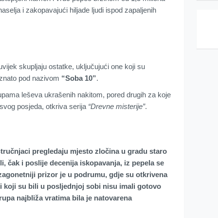
selja i zakopavajući hiljade ljudi ispod zapaljenih
vijek skupljaju ostatke, uključujući one koji su
poznato pod nazivom
“Soba 10”
.
rupama leševa ukrašenih nakitom, pored drugih za koje
i svog posjeda, otkriva serija
“Drevne misterije”
.
tručnjaci pregledaju mjesto zločina u gradu staro
i, čak i poslije decenija iskopavanja, iz pepela se
jzagonetniji prizor je u podrumu, gdje su otkrivena
ni koji su bili u posljednjoj sobi nisu imali gotovo
upa najbliža vratima bila je natovarena