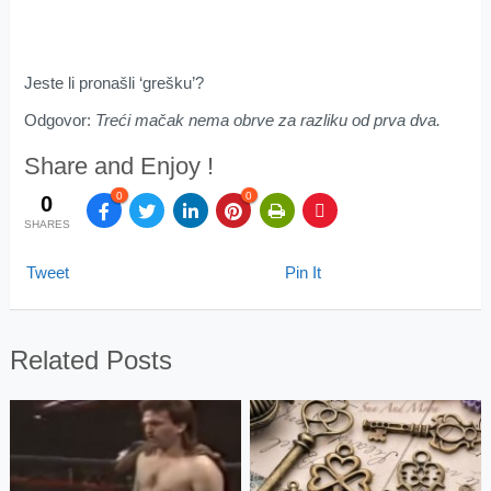
Jeste li pronašli ‘grešku’?
Odgovor:
Treći mačak nema obrve za razliku od prva dva.
Share and Enjoy !
0
0
0
SHARES
Tweet
Pin It
Related Posts