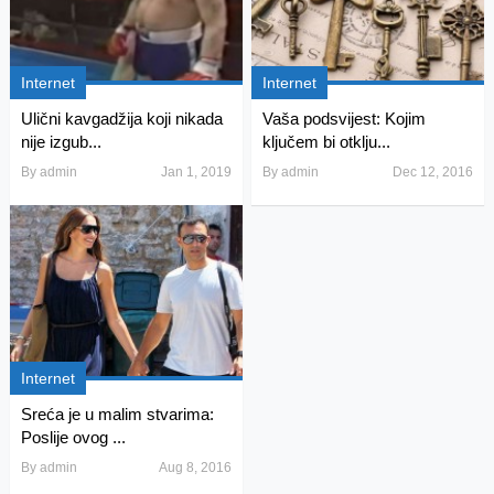
Internet
Internet
Ulični kavgadžija koji nikada
Vaša podsvijest: Kojim
nije izgub...
ključem bi otklju...
By
admin
Jan 1, 2019
By
admin
Dec 12, 2016
Internet
Sreća je u malim stvarima:
Poslije ovog ...
By
admin
Aug 8, 2016