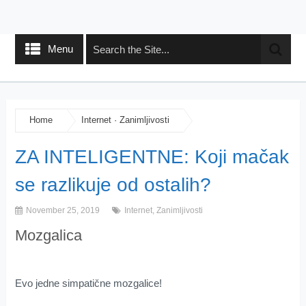
Menu
Home
Internet
·
Zanimljivosti
ZA INTELIGENTNE: Koji mačak
se razlikuje od ostalih?
November 25, 2019
Internet
,
Zanimljivosti
Mozgalica
Evo jedne simpatične mozgalice!