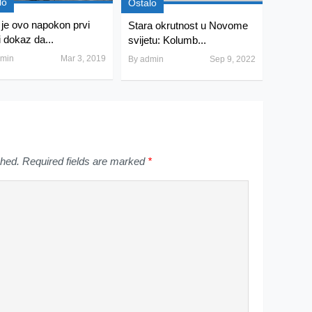
lo
Ostalo
i je ovo napokon prvi
Stara okrutnost u Novome
i dokaz da...
svijetu: Kolumb...
min
Mar 3, 2019
By
admin
Sep 9, 2022
shed.
Required fields are marked
*