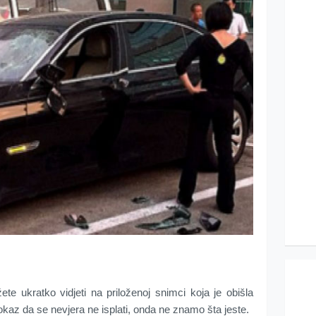
te ukratko vidjeti na priloženoj snimci koja je obišla
dokaz da se nevjera ne isplati, onda ne znamo šta jeste.