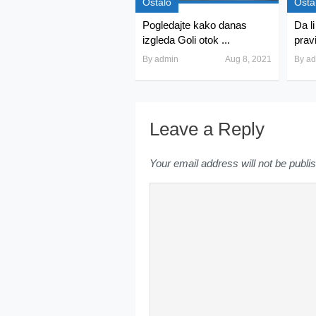
Ostalo
Osta
Pogledajte kako danas
Da l
izgleda Goli otok ...
prav
By
admin
Aug 8, 2021
By
ad
Leave a Reply
Your email address will not be publi