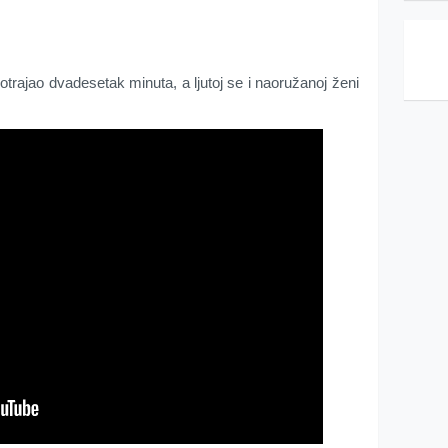
trajao dvadesetak minuta, a ljutoj se i naoružanoj ženi