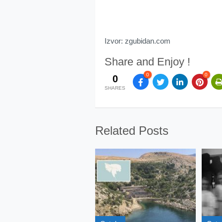
Izvor: zgubidan.com
Share and Enjoy !
0
0
0
SHARES
Related Posts