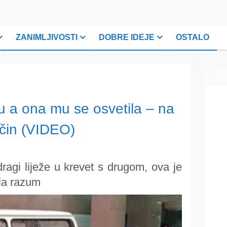
ZANIMLJIVOSTI
DOBRE IDEJE
OSTALO
PLI
u a ona mu se osvetila – na
ačin (VIDEO)
dragi liježe u krevet s drugom, ova je
ila razum