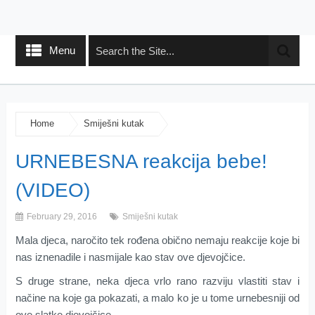
Menu
Home
Smiješni kutak
URNEBESNA reakcija bebe!
(VIDEO)
February 29, 2016
Smiješni kutak
Mala djeca, naročito tek rođena obično nemaju reakcije koje bi
nas iznenadile i nasmijale kao stav ove djevojčice.
S druge strane, neka djeca vrlo rano razviju vlastiti stav i
načine na koje ga pokazati, a malo ko je u tome urnebesniji od
ove slatke djevojčice.