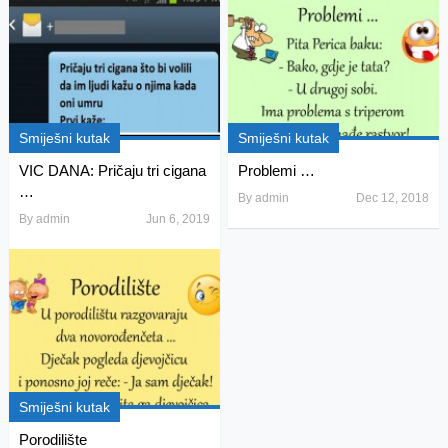
Smiješni kutak
Smiješni kutak
VIC DANA: Pričaju tri cigana
Problemi …
…
By
admin
Dec 12, 2018
By
admin
Jun 6, 2019
Smiješni kutak
Porodilište