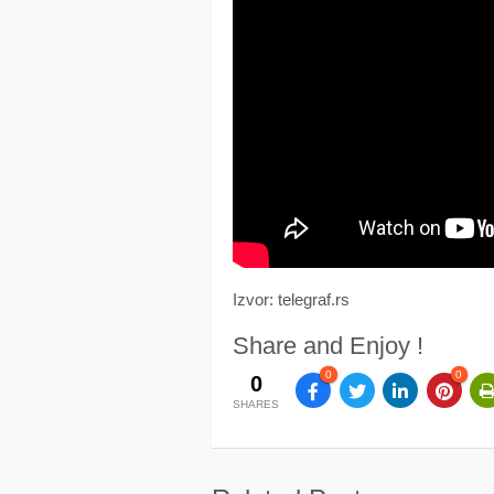
Izvor: telegraf.rs
Share and Enjoy !
0
0
0
SHARES