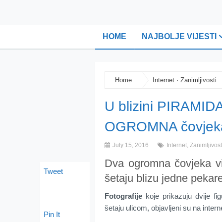
HOME
NAJBOLJE VIJESTI
Home
Internet
·
Zanimljivosti
U blizini PIRAMIDA
OGROMNA čovjeka 
July 15, 2016
Internet
,
Zanimljivost
Dva ogromna čovjeka vi
Tweet
šetaju blizu jedne pekar
Fotografije
koje prikazuju dvije fi
šetaju ulicom, objavljeni su na intern
Pin It