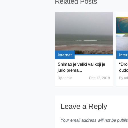
Related Posts
Internet
Inter
Snimao je veliki val koji je
“Dro
jurio prema...
čudov
By
admin
Dec 12, 2019
By
ad
Leave a Reply
Your email address will not be publi