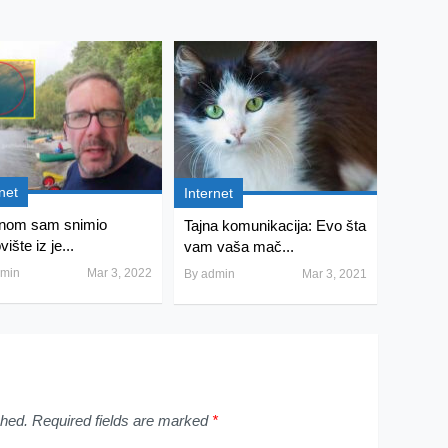
net
Internet
nom sam snimio
Tajna komunikacija: Evo šta
ište iz je...
vam vaša mač...
min
Mar 3, 2022
By
admin
Mar 3, 2021
shed.
Required fields are marked
*