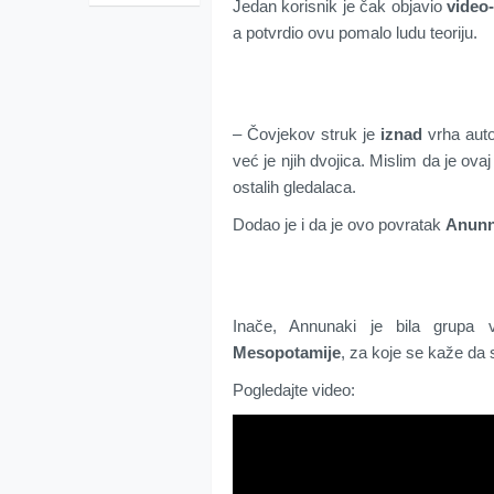
Jedan korisnik je čak objavio
video
a potvrdio ovu pomalo ludu teoriju.
– Čovjekov struk je
iznad
vrha auto
već je njih dvojica. Mislim da je ova
ostalih gledalaca.
Dodao je i da je ovo povratak
Anunn
Inače, Annunaki je bila grupa v
Mesopotamije
, za koje se kaže da 
Pogledajte video: