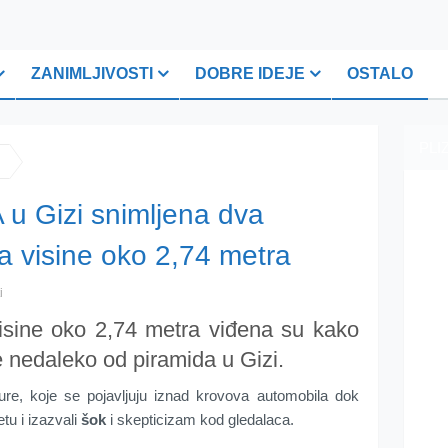
ZANIMLJIVOSTI
DOBRE IDEJE
OSTALO
PLI
 u Gizi snimljena dva
visine oko 2,74 metra
i
sine oko 2,74 metra viđena su kako
e nedaleko od piramida u Gizi.
gure, koje se pojavljuju iznad krovova automobila dok
etu i izazvali
šok
i skepticizam kod gledalaca.