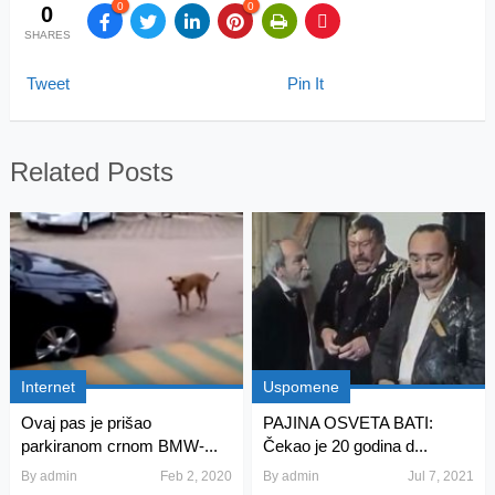
0
0
0
SHARES
Tweet
Pin It
Related Posts
Internet
Uspomene
Ovaj pas je prišao
PAJINA OSVETA BATI:
parkiranom crnom BMW-...
Čekao je 20 godina d...
By
admin
Feb 2, 2020
By
admin
Jul 7, 2021