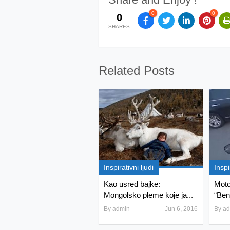
0
0
0
SHARES
Related Posts
Inspirativni ljudi
Inspi
Kao usred bajke:
Moto
Mongolsko pleme koje ja...
“Bent
By
admin
Jun 6, 2016
By
ad