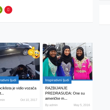
rativni ljudi
Inspirativni ljudi
ciklista je vidio vozača
RAZBIJANJE
...
PREDRASUDA: One su
američke m...
min
Oct 10, 2017
By
admin
May 5, 2016