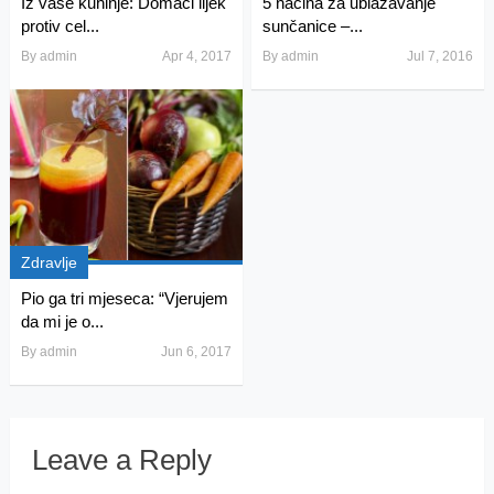
Iz vaše kuhinje: Domaći lijek
5 načina za ublažavanje
protiv cel...
sunčanice –...
By
admin
Apr 4, 2017
By
admin
Jul 7, 2016
Zdravlje
Pio ga tri mjeseca: “Vjerujem
da mi je o...
By
admin
Jun 6, 2017
Leave a Reply