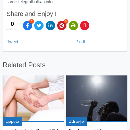
Izvor: telegrafbalkan.info
Share and Enjoy !
0
0
0
SHARES
Tweet
Pin It
Related Posts
Ljepota
Zdravlje