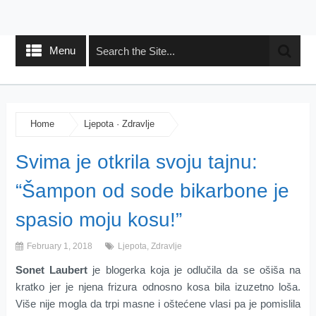
Menu
Home
Ljepota
·
Zdravlje
Svima je otkrila svoju tajnu:
“Šampon od sode bikarbone je
spasio moju kosu!”
February 1, 2018
Ljepota
,
Zdravlje
Sonet Laubert
je blogerka koja je odlučila da se ošiša na
kratko jer je njena frizura odnosno kosa bila izuzetno loša.
Više nije mogla da trpi masne i oštećene vlasi pa je pomislila