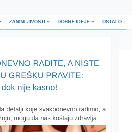
ZANIMLJIVOSTI
DOBRE IDEJE
OSTALO
PLI
NEVNO RADITE, A NISTE
VU GREŠKU PRAVITE:
dok nije kasno!
da detalji koje svakodnevno radimo, a
nju, mogu da nas koštaju zdravlja.