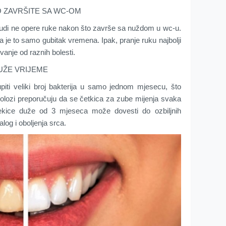
O ZAVRŠITE SA WC-OM
judi ne opere ruke nakon što završe sa nuždom u wc-u.
da je to samo gubitak vremena. Ipak, pranje ruku najbolji
jevanje od raznih bolesti.
DUŽE VRIJEME
iti veliki broj bakterija u samo jednom mjesecu, što
tolozi preporučuju da se četkica za zube mijenja svaka
čekice duže od 3 mjeseca može dovesti do ozbiljnih
og i oboljenja srca.