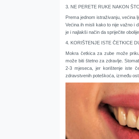
3. NE PERETE RUKE NAKON ŠT
Prema jednom istraživanju, većina l
Većina ih misli kako to nije važno i 
je i najlakši način da spriječite oboli
4. KORIŠTENJE ISTE ČETKICE 
Mokra četkica za zube može prikup
može biti štetno za zdravlje. Stoma
2-3 mjeseca, jer korištenje iste 
zdravstvenih poteškoća, između ostal