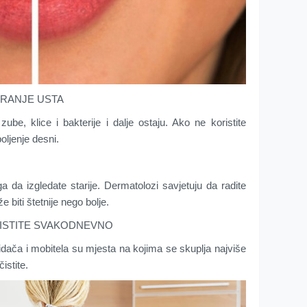
PIRANJE USTA
zube, klice i bakterije i dalje ostaju. Ako ne koristite
boljenje desni.
a da izgledate starije. Dermatolozi savjetuju da radite
 biti štetnije nego bolje.
ORISTITE SVAKODNEVNO
idača i mobitela su mjesta na kojima se skuplja najviše
istite.