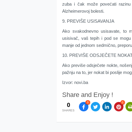
zuba i čak može povećati razinu 
Alzheimerovoj bolesti.
9. PREVIŠE USISAVANJA
Ako svakodnevno usisavate, to mo
usisivač, vaš tepih i pod se mogu oš
manje od jednom sedmično, preporuč
10. PREVIŠE ODSJEČETE NOKA
Ako previše odsječete nokte, nošenj
pažnju na to, jer nokat bi poslije mo
Izvor: novi.ba
Share and Enjoy !
0
0
0
SHARES