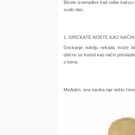
Bićete iznenađeni kad vidite kakvu 
svaki dan.
1. GRICKATE NOKTE KAO NAČIN
Grickanje noktiju nekada može bi
obično se koristi kao način prevladav
o tome.
Međutim, ova navika nije nešto čime 