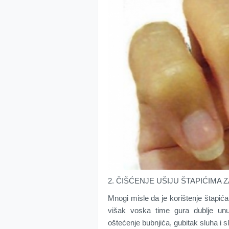
2. ČIŠĆENJE UŠIJU ŠTAPIĆIMA Z
Mnogi misle da je korištenje štapić
višak voska time gura dublje unut
oštećenje bubnjića, gubitak sluha i sl