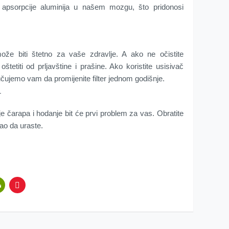
apsorpcije aluminija u našem mozgu, što pridonosi
že biti štetno za vaše zdravlje. A ako ne očistite
tetiti od prljavštine i prašine. Ako koristite usisivač
ujemo vam da promijenite filter jednom godišnje.
T
e čarapa i hodanje bit će prvi problem za vas. Obratite
gao da uraste.