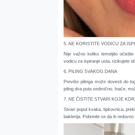
5. NE KORISTITE VODICU ZA IS
Nije važno koliko temeljito očistite 
vodicu za ispiranje usta, rizikujete o
6. PILING SVAKOG DANA
Previše pilinga može dovesti do tog
piling dva puta sedmično. Inače, može
7. NE ČISTITE STVARI KOJE K
Stvari poput kvaka, tipkovnica, prek
bakterija. Pobrinite se da ih redovno č