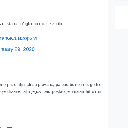
zor stana i očigledno mu se žurilo.
.com/nGCuB2op2M
nuary 29, 2020
no prizemljiti, ali se prevario, pa pao bolno i nezgodno.
je države, ali njegov pad postao je viralan hit širom