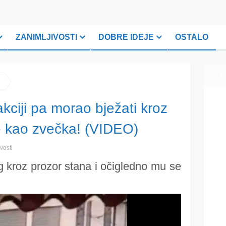
ZANIMLJIVOSTI
DOBRE IDEJE
OSTALO
PLI
kciji pa morao bježati kroz
 kao zvečka! (VIDEO)
vosti
g kroz prozor stana i očigledno mu se