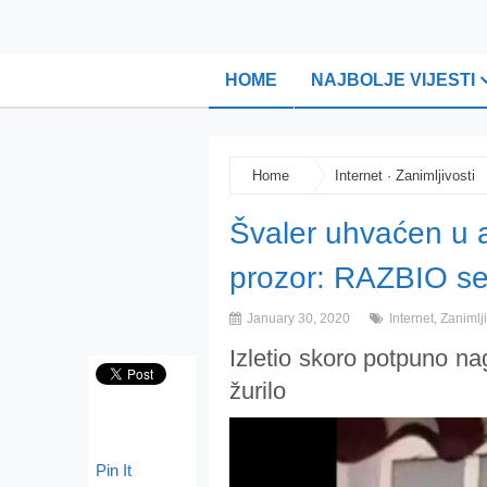
HOME
NAJBOLJE VIJESTI
Home
Internet
·
Zanimljivosti
Švaler uhvaćen u a
prozor: RAZBIO se
January 30, 2020
Internet
,
Zanimlji
Izletio skoro potpuno na
žurilo
Pin It