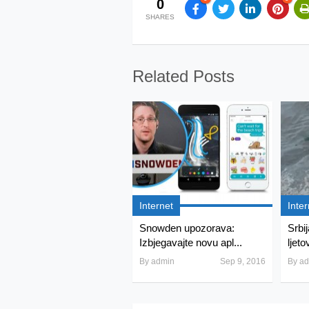
0
SHARES
Related Posts
Internet
Inter
Snowden upozorava:
Srbij
Izbjegavajte novu apl...
ljeto
By
admin
Sep 9, 2016
By
ad