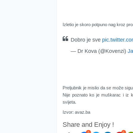
Izletio je skoro potpuno nag kroz pro
Dobro je sve
pic.twitter
— Dr Kova (@Kovenzi)
Ja
Preljubnik je mislio da se može sigur
Nije poznato ko je muškarac i iz ko
svijeta.
Izvor: avaz.ba
Share and Enjoy !
0
0