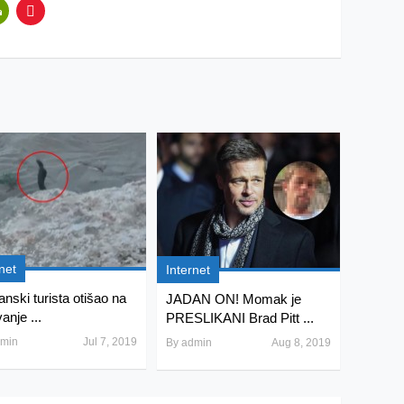
net
Internet
anski turista otišao na
JADAN ON! Momak je
vanje ...
PRESLIKANI Brad Pitt ...
min
Jul 7, 2019
By
admin
Aug 8, 2019