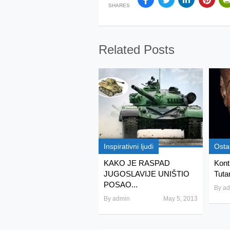
SHARES
Related Posts
Inspirativni ljudi
Osta
KAKO JE RASPAD
Kont
JUGOSLAVIJE UNIŠTIO
Tuta
POSAO...
By
ad
By
admin
May 5, 2013