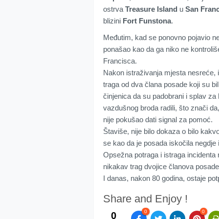
ostrva
Treasure Island
u
San Fran
blizini
Fort Funstona
.
Međutim, kad se ponovno pojavio neko
ponašao kao da ga niko ne kontroliš
Francisca.
Nakon istraživanja mjesta nesreće, is
traga od dva člana posade koji su bili
činjenica da su padobrani i splav za h
vazdušnog broda radili, što znači da,
nije pokušao dati signal za pomoć.
Štaviše, nije bilo dokaza o bilo kakvoj
se kao da je posada iskočila negdje 
Opsežna potraga i istraga incidenta n
nikakav trag dvojice članova posade
I danas, nakon 80 godina, ostaje pot
Share and Enjoy !
0
0
0