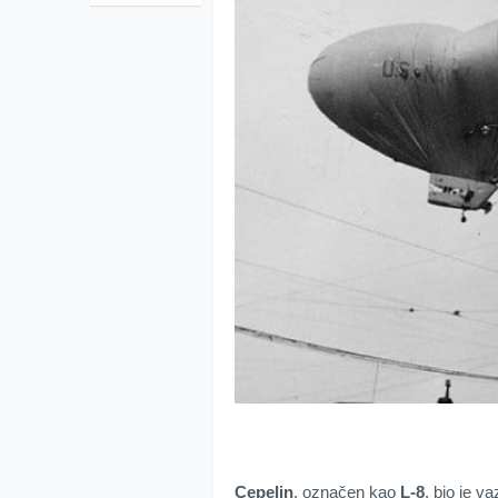
Cepelin
, označen kao
L-8
, bio je v