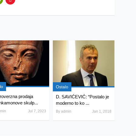
lo
Ostalo
roverzna prodaja
D. SAVIĆEVIĆ: “Postalo je
nkamonove skulp...
moderno to ko ...
min
Jul 7, 2023
By
admin
Jan 1, 2018