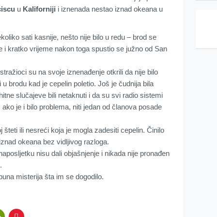
ciscu
u
Kaliforniji
i iznenada nestao iznad okeana u
liko sati kasnije, nešto nije bilo u redu – brod se
e i kratko vrijeme nakon toga spustio se južno od San
tražioci su na svoje iznenađenje otkrili da nije bilo
 u brodu kad je cepelin poletio. Još je čudnija bila
itne slučajeve bili netaknuti i da su svi radio sistemi
 ako je i bilo problema, niti jedan od članova posade
 šteti ili nesreći koja je mogla zadesiti cepelin. Činilo
iznad okeana bez vidljivog razloga.
aposljetku nisu dali objašnjenje i nikada nije pronađen
.
puna misterija šta im se dogodilo.