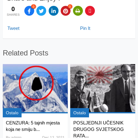
0
0
0
SHARES
Tweet
Pin It
Related Posts
Ostalo
Ostalo
CENZURA: 5 tajnih mjesta
POSLJEDNJI UČESNIK
koja ne smiju b...
DRUGOG SVJETSKOG
RATA...
By
admin
Dec 12, 2021