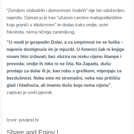
“Zemljom slobodnih i domovinom hrabrih” nije bio oduševljen,
naprotiv. Opisao ju je kao “užasno carstvo malograđanštine
koja graniči s idiotizmom” te dodao kako ondje, osim
fokstrota, nema ničega zanimljivog.
“U modi je gospodin Dolar, a za umjetnost im se fućka –
najveće dostignuće im je mjuzikl. U Americi čak ni knjige
nisam htio izdavati, bez obzira na nisku cijenu štampe i
prevoda; ondje ih niko ni ne čita. Na Zapadu, dušu
prodaju za dolar ili je, kao robu s greškom, mijenjaju za
bezdušnost. Neka smo mi siromašni, neka nas pritišću
glad i hladnoća, ali imamo dušu koja nema cijenu”
,
zapisao je ruski pjesnik.
Izvor: povijest.hr
Share and Enjoy !