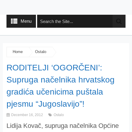
Menu
Home
Ostalo
RODITELJI ‘OGORČENI’:
Supruga načelnika hrvatskog
gradića učenicima puštala
pjesmu “Jugoslavijo”!
December 16, 2012
Ostalo
Lidija Kovač, supruga načelnika Općine