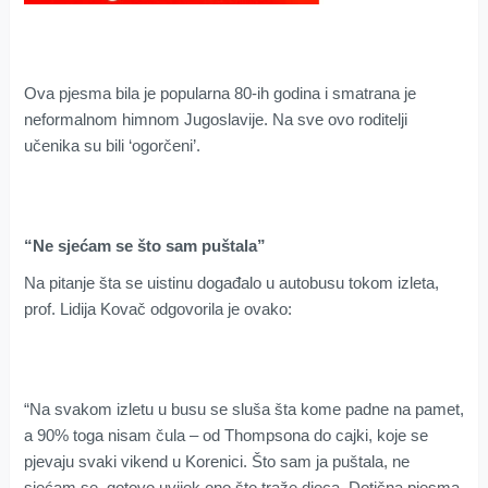
Ova pjesma bila je popularna 80-ih godina i smatrana je
neformalnom himnom Jugoslavije. Na sve ovo roditelji
učenika su bili ‘ogorčeni’.
“Ne sjećam se što sam puštala”
Na pitanje šta se uistinu događalo u autobusu tokom izleta,
prof. Lidija Kovač odgovorila je ovako:
“Na svakom izletu u busu se sluša šta kome padne na pamet,
a 90% toga nisam čula – od Thompsona do cajki, koje se
pjevaju svaki vikend u Korenici. Što sam ja puštala, ne
sjećam se, gotovo uvijek ono što traže djeca. Dotična pjesma