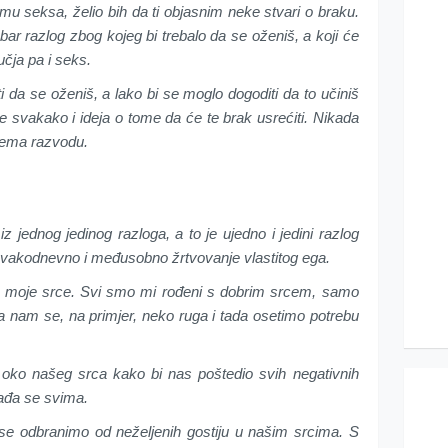
mu seksa, želio bih da ti objasnim neke stvari o braku.
dobar razlog zbog kojeg bi trebalo da se oženiš, a koji će
učja pa i seks.
 da se oženiš, a lako bi se moglo dogoditi da to učiniš
je svakako i ideja o tome da će te brak usrećiti. Nikada
 prema razvodu.
iz jednog jedinog razloga, a to je ujedno i jedini razlog
: svakodnevno i međusobno žrtvovanje vlastitog ega.
iti moje srce. Svi smo mi rođeni s dobrim srcem, samo
 nam se, na primjer, neko ruga i tada osetimo potrebu
 oko našeg srca kako bi nas poštedio svih negativnih
gađa se svima.
se odbranimo od neželjenih gostiju u našim srcima. S