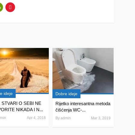
e ideje
Dobre ideje
 STVARI O SEBI NE
Rijetko interesantna metoda
ORITE NIKADA I N...
čišćenja WC-...
min
Apr 4, 2018
By
admin
Mar 3, 2019