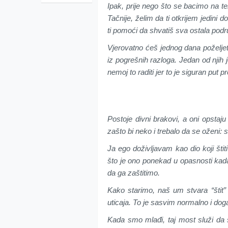
Ipak, prije nego što se bacimo na te
Tačnije, želim da ti otkrijem jedini 
ti pomoći da shvatiš sva ostala podr
Vjerovatno ćeš jednog dana poželjeti
iz pogrešnih razloga. Jedan od njih 
nemoj to raditi jer to je siguran put
Postoje divni brakovi, a oni opstaju 
zašto bi neko i trebalo da se oženi
Ja ego doživljavam kao dio koji št
što je ono ponekad u opasnosti kada
da ga zaštitimo.
Kako starimo, naš um stvara “štit”
uticaja. To je sasvim normalno i do
Kada smo mlađi, taj most služi da 