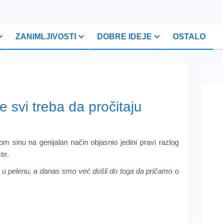
ZANIMLJIVOSTI
DOBRE IDEJE
OSTALO
PLI
 svi treba da pročitaju
m sinu na genijalan način objasnio jedini pravi razlog
te.
io u pelenu, a danas smo već došli do toga da pričamo o