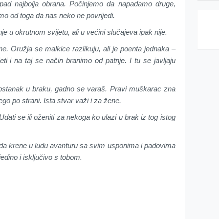
pad najbolja obrana. Počinjemo da napadamo druge,
mo od toga da nas neko ne povrijedi.
e u okrutnom svijetu, ali u većini slučajeva ipak nije.
e. Oružja se malkice razlikuju, ali je poenta jednaka –
i i na taj se način branimo od patnje. I tu se javljaju
 opstanak u braku, gadno se varaš. Pravi muškarac zna
go po strani. Ista stvar važi i za žene.
dati se ili oženiti za nekoga ko ulazi u brak iz tog istog
 da krene u ludu avanturu sa svim usponima i padovima
edino i isključivo s tobom.