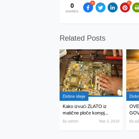
0
0
0
SHARES
Related Posts
Dobre ideje
Dobr
Kako izvući ZLATO iz
OVE
matične ploče kompj...
GOV
By
admin
Mar 3, 2018
By
ad