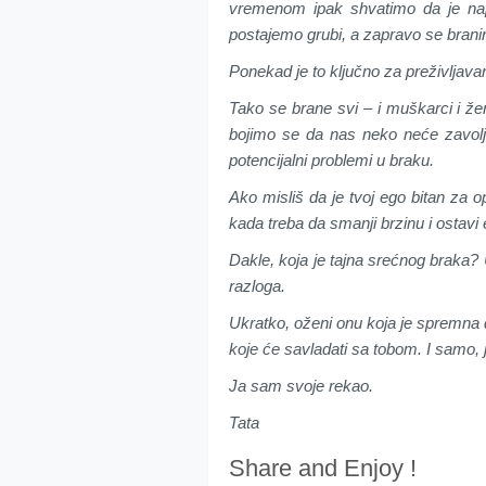
vremenom ipak shvatimo da je na
postajemo grubi, a zapravo se brani
Ponekad je to ključno za preživljavanj
Tako se brane svi – i muškarci i žen
bojimo se da nas neko neće zavoljet
potencijalni problemi u braku.
Ako misliš da je tvoj ego bitan za
kada treba da smanji brzinu i ostavi e
Dakle, koja je tajna srećnog braka? U
razloga.
Ukratko, oženi onu koja je spremna
koje će savladati sa tobom. I samo, j
Ja sam svoje rekao.
Tata
Share and Enjoy !