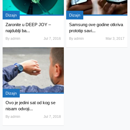
Dizajn
Dizajn
Zaronite u DEEP JOY –
Samsung ove godine otkriva
najdublji ba...
prototip savi...
By
admin
Jul 7, 2016
By
admin
Mar 3, 2017
Dizajn
Ovo je jedini sat od kog se
nisam odvoji...
By
admin
Jul 7, 2018