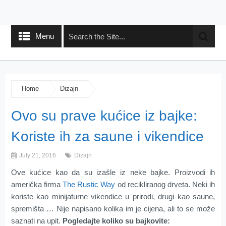
Menu
Home
Dizajn
Ovo su prave kućice iz bajke:
Koriste ih za saune i vikendice
July 21, 2016
Dizajn
Ove kućice kao da su izašle iz neke bajke. Proizvodi ih
američka firma
The Rustic Way
od recikliranog drveta. Neki ih
koriste kao minijaturne vikendice u prirodi, drugi kao saune,
spremišta … Nije napisano kolika im je cijena, ali to se može
saznati na upit.
Pogledajte koliko su bajkovite: