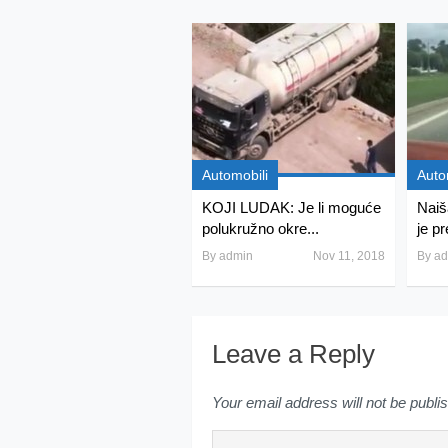
Automobili
Auto
KOJI LUDAK: Je li moguće
Naiš
polukružno okre...
je pr
By
admin
Nov 11, 2018
By
ad
Leave a Reply
Your email address will not be publi