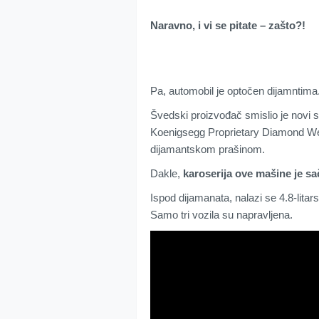
Naravno, i vi se pitate – zašto?!
Pa, automobil je optočen dijamntima
Švedski proizvođač smislio je novi sl
Koenigsegg Proprietary Diamond We
dijamantskom prašinom.
Dakle,
karoserija ove mašine je s
Ispod dijamanata, nalazi se 4.8-lita
Samo tri vozila su napravljena.