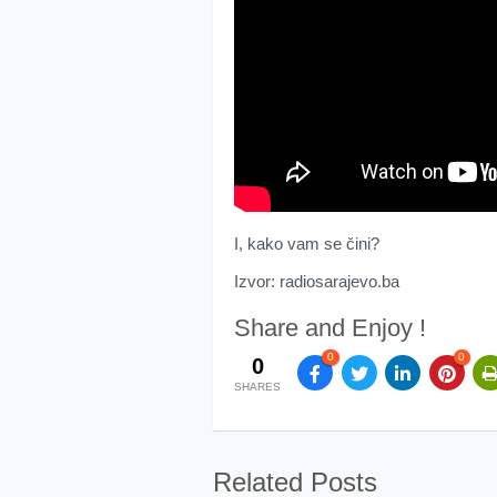
I, kako vam se čini?
Izvor: radiosarajevo.ba
Share and Enjoy !
0
0
0
SHARES
Related Posts