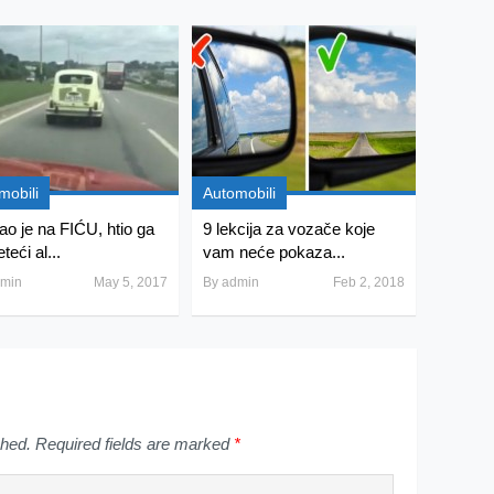
mobili
Automobili
ao je na FIĆU, htio ga
9 lekcija za vozače koje
eteći al...
vam neće pokaza...
min
May 5, 2017
By
admin
Feb 2, 2018
shed.
Required fields are marked
*