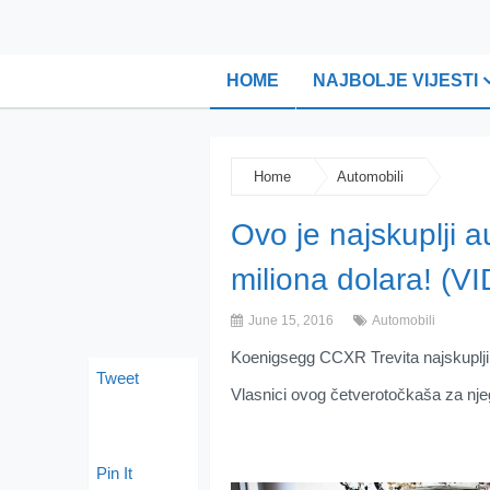
HOME
NAJBOLJE VIJESTI
Home
Automobili
Ovo je najskuplji a
miliona dolara! (V
June 15, 2016
Automobili
Koenigsegg CCXR Trevita najskuplji j
Tweet
Vlasnici ovog četverotočkaša za njega
Pin It