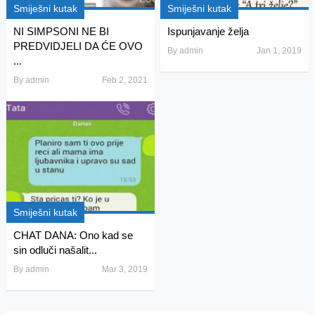
Smiješni kutak
Smiješni kutak
NI SIMPSONI NE BI
Ispunjavanje želja
PREDVIDJELI DA ĆE OVO
By
admin
Jan 1, 2019
...
By
admin
Feb 2, 2021
Smiješni kutak
CHAT DANA: Ono kad se
sin odluči našalit...
By
admin
Mar 3, 2019