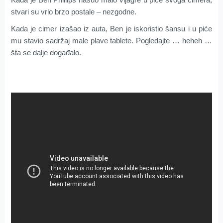
stvari su vrlo brzo postale – nezgodne.
Kada je cimer izašao iz auta, Ben je iskoristio šansu i u piće
mu stavio sadržaj male plave tablete. Pogledajte … heheh …
šta se dalje događalo.