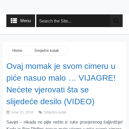
Menu
Home
Smiješni kutak
Ovaj momak je svom cimeru u
piće nasuo malo … VIJAGRE!
Nećete vjerovati šta se
slijedeće desilo (VIDEO)
June 15, 2016
Smiješni kutak
Savjet – nikada ne pijte nešto iz ruke provjerenog šaljivdžije!
Kada je Ben Phillips nasuo malo vijagre u piće svoga cimera,