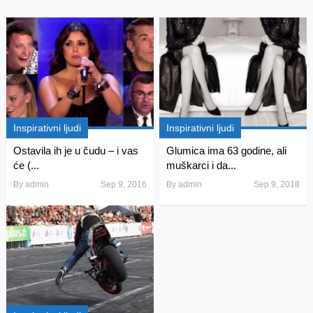
Inspirativni ljudi
Inspirativni ljudi
Ostavila ih je u čudu – i vas
Glumica ima 63 godine, ali
će (...
muškarci i da...
By
admin
Sep 9, 2016
By
admin
Sep 9, 2018