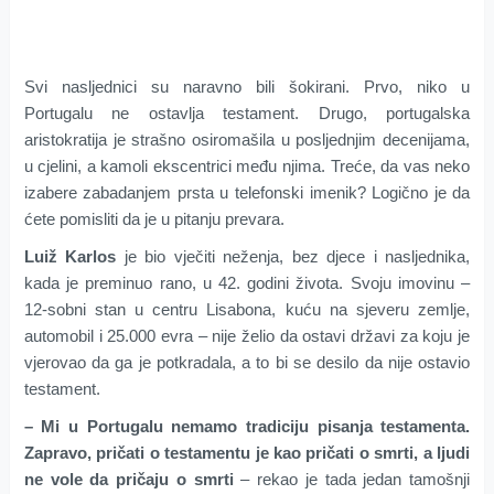
Svi nasljednici su naravno bili šokirani. Prvo, niko u
Portugalu ne ostavlja testament. Drugo, portugalska
aristokratija je strašno osiromašila u posljednjim decenijama,
u cjelini, a kamoli ekscentrici među njima. Treće, da vas neko
izabere zabadanjem prsta u telefonski imenik? Logično je da
ćete pomisliti da je u pitanju prevara.
Luiž Karlos
je bio vječiti neženja, bez djece i nasljednika,
kada je preminuo rano, u 42. godini života. Svoju imovinu –
12-sobni stan u centru Lisabona, kuću na sjeveru zemlje,
automobil i 25.000 evra – nije želio da ostavi državi za koju je
vjerovao da ga je potkradala, a to bi se desilo da nije ostavio
testament.
– Mi u Portugalu nemamo tradiciju pisanja testamenta.
Zapravo, pričati o testamentu je kao pričati o smrti, a ljudi
ne vole da pričaju o smrti
– rekao je tada jedan tamošnji