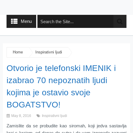
Menu
Home
Inspirativni ljudi
Otvorio je telefonski IMENIK i
izabrao 70 nepoznatih ljudi
kojima je ostavio svoje
BOGATSTVO!
May 8, 2016
Inspirativni ljudi
Zamislite da se probudite kao siromah, koji jedva sastavlja
kraj s krajem, od danas do sutra i da vam iznenada zazvoni