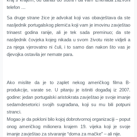
telefon …
Sa druge strane žice je advokat koji vas obavještava da ste
nasljednik portugalskog plemića koji vam je imovinu zavještao
trinaest godina ranije, ali je tek sada preminuo; da ste
nasljednik čovjeka kojeg nikada u svom životu niste vidjeli a
za njega vjerovatno ni čuli, i to samo dan nakon što vas je
djevojka ostavila jer nemate para.
Ako mislite da je to zaplet nekog američkog filma B-
produkcije, varate se. U pitanju je istiniti događaj iz 2007.
godine: jedan portugalski aristokrata zavještao je svoje imanje
sedamdesetorici svojih sugrađana, koji su mu bili potpuni
stranci.
Mogao je da pokloni bilo kojoj dobrotvornoj organizaciji – poput
onog američkog milionera krajem 19. vijeka koji je svoje
imanje zavještao za stvaranje “doma za mačke” – ali nije.