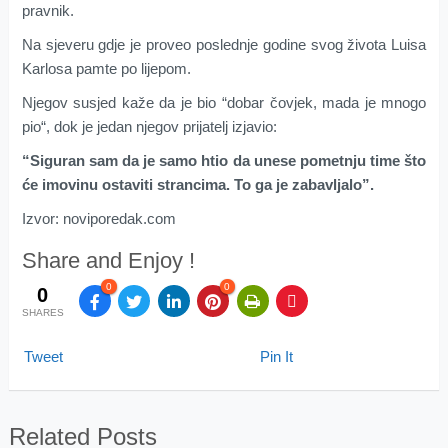
pravnik.
Na sjeveru gdje je proveo poslednje godine svog života Luisa
Karlosa pamte po lijepom.
Njegov susjed kaže da je bio “dobar čovjek, mada je mnogo
pio“, dok je jedan njegov prijatelj izjavio:
“Siguran sam da je samo htio da unese pometnju time što
će imovinu ostaviti strancima. To ga je zabavljalo”.
Izvor: noviporedak.com
Share and Enjoy !
0
0
0
SHARES
Tweet
Pin It
Related Posts