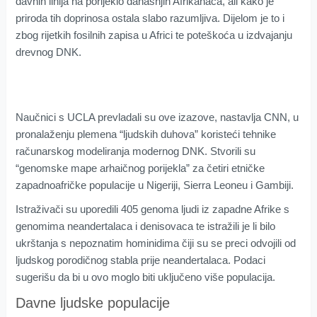
davnih linija na porijeklo današnjih Afrikanaca, ali kako je
priroda tih doprinosa ostala slabo razumljiva. Dijelom je to i
zbog rijetkih fosilnih zapisa u Africi te poteškoća u izdvajanju
drevnog DNK.
Naučnici s UCLA prevladali su ove izazove, nastavlja CNN, u
pronalaženju plemena “ljudskih duhova” koristeći tehnike
računarskog modeliranja modernog DNK. Stvorili su
“genomske mape arhaičnog porijekla” za četiri etničke
zapadnoafričke populacije u Nigeriji, Sierra Leoneu i Gambiji.
Istraživači su uporedili 405 genoma ljudi iz zapadne Afrike s
genomima neandertalaca i denisovaca te istražili je li bilo
ukrštanja s nepoznatim hominidima čiji su se preci odvojili od
ljudskog porodičnog stabla prije neandertalaca. Podaci
sugerišu da bi u ovo moglo biti uključeno više populacija.
Davne ljudske populacije