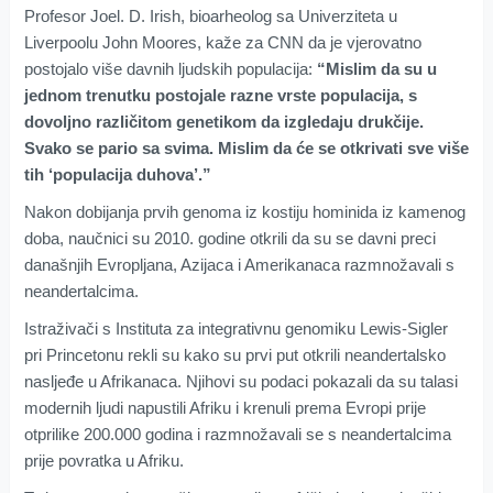
Profesor Joel. D. Irish, bioarheolog sa Univerziteta u
Liverpoolu John Moores, kaže za CNN da je vjerovatno
postojalo više davnih ljudskih populacija:
“Mislim da su u
jednom trenutku postojale razne vrste populacija, s
dovoljno različitom genetikom da izgledaju drukčije.
Svako se pario sa svima. Mislim da će se otkrivati sve više
tih ‘populacija duhova’.”
Nakon dobijanja prvih genoma iz kostiju hominida iz kamenog
doba, naučnici su 2010. godine otkrili da su se davni preci
današnjih Evropljana, Azijaca i Amerikanaca razmnožavali s
neandertalcima.
Istraživači s Instituta za integrativnu genomiku Lewis-Sigler
pri Princetonu rekli su kako su prvi put otkrili neandertalsko
nasljeđe u Afrikanaca. Njihovi su podaci pokazali da su talasi
modernih ljudi napustili Afriku i krenuli prema Evropi prije
otprilike 200.000 godina i razmnožavali se s neandertalcima
prije povratka u Afriku.