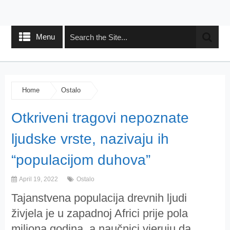
Menu
Home
Ostalo
Otkriveni tragovi nepoznate
ljudske vrste, nazivaju ih
“populacijom duhova”
April 19, 2022
Ostalo
Tajanstvena populacija drevnih ljudi
živjela je u zapadnoj Africi prije pola
miliona godina, a naučnici vjeruju da