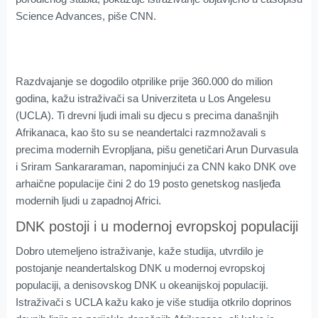
Science Advances, piše CNN.
Razdvajanje se dogodilo otprilike prije 360.000 do milion
godina, kažu istraživači sa Univerziteta u Los Angelesu
(UCLA). Ti drevni ljudi imali su djecu s precima današnjih
Afrikanaca, kao što su se neandertalci razmnožavali s
precima modernih Evropljana, pišu genetičari Arun Durvasula
i Sriram Sankararaman, napominjući za CNN kako DNK ove
arhaične populacije čini 2 do 19 posto genetskog nasljeđa
modernih ljudi u zapadnoj Africi.
DNK postoji i u modernoj evropskoj populaciji
Dobro utemeljeno istraživanje, kaže studija, utvrdilo je
postojanje neandertalskog DNK u modernoj evropskoj
populaciji, a denisovskog DNK u okeanijskoj populaciji.
Istraživači s UCLA kažu kako je više studija otkrilo doprinos