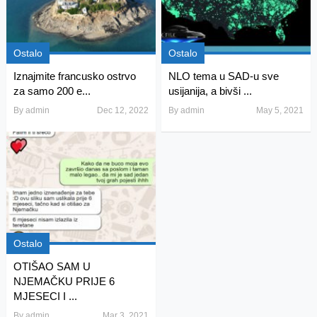
Ostalo
Ostalo
Iznajmite francusko ostrvo
NLO tema u SAD-u sve
za samo 200 e...
usijanija, a bivši ...
By
admin
Dec 12, 2022
By
admin
May 5, 2021
Ostalo
OTIŠAO SAM U
NJEMAČKU PRIJE 6
MJESECI I ...
By
admin
Mar 3, 2021