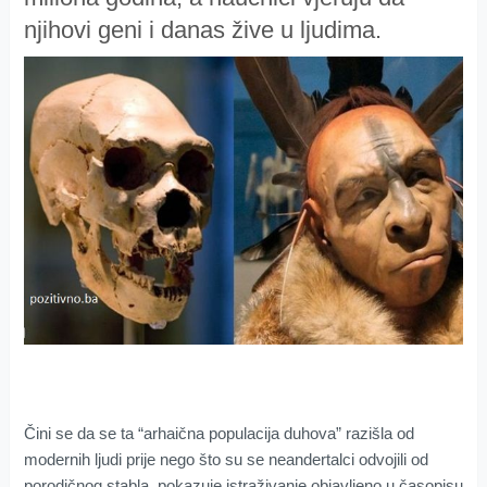
njihovi geni i danas žive u ljudima.
Čini se da se ta “arhaična populacija duhova” razišla od
modernih ljudi prije nego što su se neandertalci odvojili od
porodičnog stabla, pokazuje istraživanje objavljeno u časopisu