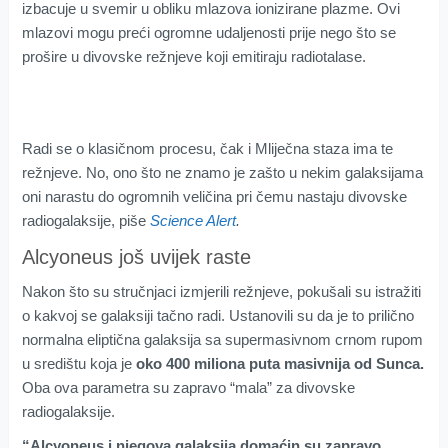
izbacuje u svemir u obliku mlazova ionizirane plazme. Ovi
mlazovi mogu preći ogromne udaljenosti prije nego što se
prošire u divovske režnjeve koji emitiraju radiotalase.
Radi se o klasičnom procesu, čak i Mliječna staza ima te
režnjeve. No, ono što ne znamo je zašto u nekim galaksijama
oni narastu do ogromnih veličina pri čemu nastaju divovske
radiogalaksije, piše
Science Alert
.
Alcyoneus još uvijek raste
Nakon što su stručnjaci izmjerili režnjeve, pokušali su istražiti
o kakvoj se galaksiji tačno radi. Ustanovili su da je to prilično
normalna eliptična galaksija sa supermasivnom crnom rupom
u središtu koja je
oko 400 miliona puta masivnija od Sunca.
Oba ova parametra su zapravo “mala” za divovske
radiogalaksije.
“Alcyoneus i njegova galaksija domaćin su zapravo