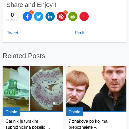
Share and Enjoy !
0
0
0
SHARES
Tweet
Pin It
Related Posts
Ostalo
Ostalo
Carinik je turskim
7 znakova po kojima
supružnicima poželio ...
prepoznajete –...