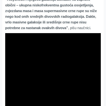
obični – ukupna niskofrekventna gustoća osvjetljenja,
zvjezdana masa i masa supermasivne crne rupe su niže
nego kod onih srednjih divovskih radiogalaksija. Dakle,
vrlo masivne galaksije ili središnje crne rupe nisu
potrebne za nastanak ovakvih divova”
, pišu naučnici.