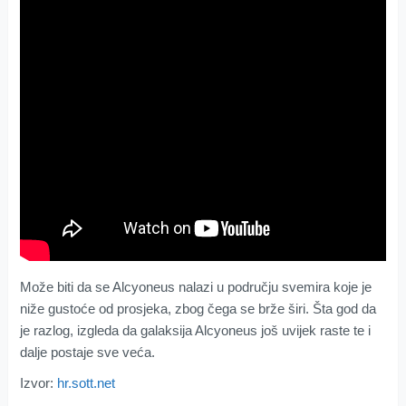
Može biti da se Alcyoneus nalazi u području svemira koje je
niže gustoće od prosjeka, zbog čega se brže širi. Šta god da
je razlog, izgleda da galaksija Alcyoneus još uvijek raste te i
dalje postaje sve veća.
Izvor:
hr.sott.net