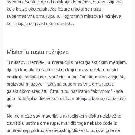
svemiru. Sastoje se od galaksije domaćina, skupa zvijezda
koje kruže oko galaktičke jezgre u kojoj se nalazi
supermasivna crna rupa, ali i ogromnih mlazova i režnjeva
koji izbijaju iz galaktičkog središta.
Misterija rasta režnjeva
Ti mlazovi i režnjevi, u interakciji s međugalaktičkim medijem,
djeluju kao akcelerator čestica koji ubrzava elektrone što
emitiraju radiotalase. Naučnici su prilično sigurni da znaju šta
proizvodi mlazove – aktivna supermasivna crna rupa u
galaktičkom središtu. Crnu rupu nazivamo “aktivnom” kada
guta materijal iz divovskog diska materijala koji se nalazi oko
nje.
No, ne može sav materijal u akrecijskom disku neizbježno
završiti u ustima crne rupe, mali dio toga nekako dođe iz
unutrašnjeg područja akrecijskog diska do polova, gdje se