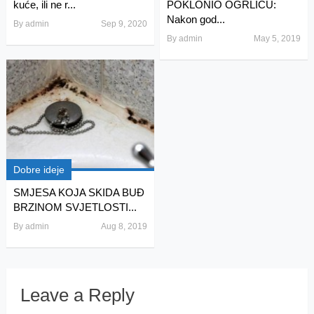
kuće, ili ne r...
POKLONIO OGRLICU:
Nakon god...
By
admin
Sep 9, 2020
By
admin
May 5, 2019
Dobre ideje
SMJESA KOJA SKIDA BUĐ
BRZINOM SVJETLOSTI...
By
admin
Aug 8, 2019
Leave a Reply