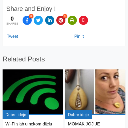
Share and Enjoy !
0
0
0
SHARES
Tweet
Pin It
Related Posts
Dobre ideje
Dobre ideje
Wi-Fi slab u nekom dijelu
MOMAK JOJ JE