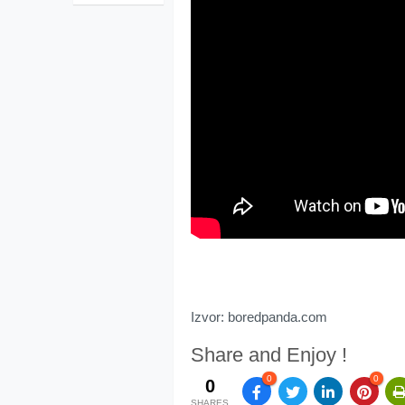
Izvor: boredpanda.com
Share and Enjoy !
0
0
0
SHARES