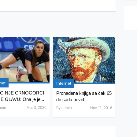
net
Internet
G NJE CRNOGORCI
Pronađena knjiga sa čak 65
 GLAVU: Ona je je...
do sada neviđ...
min
Mar 3, 2020
By
admin
Nov 11, 2016