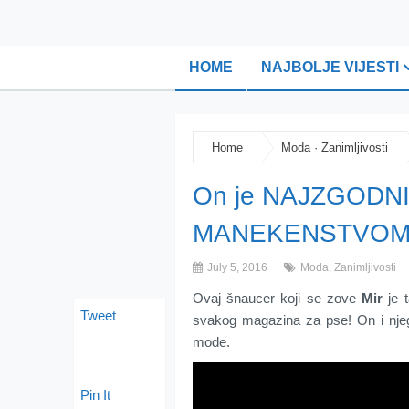
HOME
NAJBOLJE VIJESTI
Home
Moda
·
Zanimljivosti
On je NAJZGODNIJI
MANEKENSTVOM!
July 5, 2016
Moda
,
Zanimljivosti
Ovaj šnaucer koji se zove
Mir
je t
Tweet
svakog magazina za pse! On i njeg
mode.
Pin It