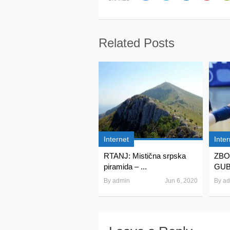
Related Posts
Internet
Inter
RTANJ: Mistična srpska
ZBO
piramida – ...
GUBE
By
admin
Jun 6, 2020
By
ad