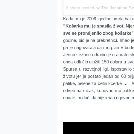
A photo posted by The Jonathon S
Kada mu je 2006. godine umrla baka
“Košarka mu je spasila život. Nje
sve se promijenilo zbog košarke”
godine, bio je na prekretnici. Imao j
ga je nagovarala da mu plan B bude 
Jednu sezonu odradio je u amaterskoj 
onda odlučio uložiti 150 dolara u svoj
Spursa u razvojnoj ligi. Ispostavil
životu jer je postao jedan od 60 pri
patike, pelene za četiri kćerke … Wa
odveo na ručak, kupovao mu patike
novac, budući da nije imao ugovor, ni