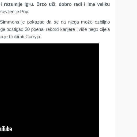
i razumije igru. Brzo uči, dobro radi i ima veliku
uševljen je Pop.
 Simmons je pokazao da se na njega može ozbiljno
lige postigao 20 poena, rekord karijere i više nego cijela
 je blokirati Curryja.