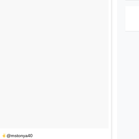
h
@mstonya40