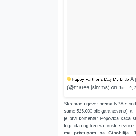
A 
Happy Farther’s Day My Little
(@tharealjsimms) on
Jun 19, 
Skroman ugovor prema NBA standard
samo 525.000 bilo garantovano), al
je prvi komentar Popovića kada su
legendarnog trenera prošle sezone,
me pristupom na Ginobilija. J