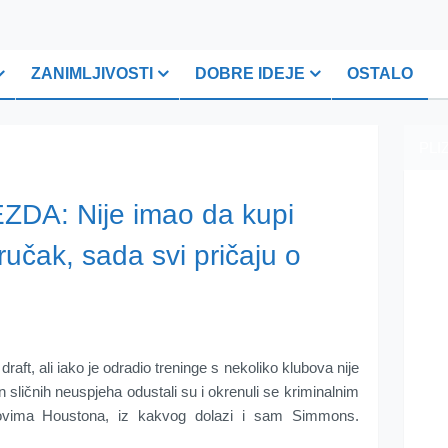
ZANIMLJIVOSTI
DOBRE IDEJE
OSTALO
PLI
DA: Nije imao da kupi
 ručak, sada svi pričaju o
 draft, ali iako je odradio treninge s nekoliko klubova nije
on sličnih neuspjeha odustali su i okrenuli se kriminalnim
ovima Houstona, iz kakvog dolazi i sam Simmons.