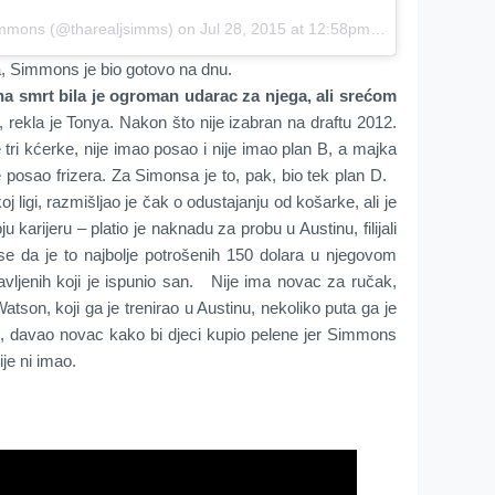
immons (@tharealjsimms) on
Jul 28, 2015 at 12:58pm PDT
, Simmons je bio gotovo na dnu.
na smrt bila je ogroman udarac za njega, ali srećom
, rekla je Tonya. Nakon što nije izabran na draftu 2012.
e tri kćerke, nije imao posao i nije imao plan B, a majka
posao frizera. Za Simonsa je to, pak, bio tek plan D.
ligi, razmišljao je čak o odustajanju od košarke, ali je
u karijeru – platio je naknadu za probu u Austinu, filijali
o se da je to najbolje potrošenih 150 dolara u njegovom
javljenih koji je ispunio san. Nije ima novac za ručak,
tson, koji ga je trenirao u Austinu, nekoliko puta ga je
, davao novac kako bi djeci kupio pelene jer Simmons
je ni imao.