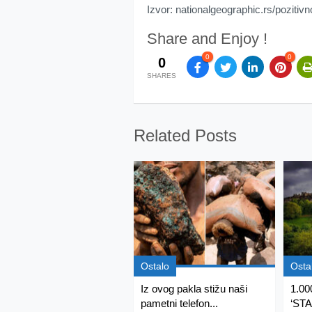
Izvor: nationalgeographic.rs/pozitivn
Share and Enjoy !
0
0
0
SHARES
Related Posts
Ostalo
Osta
Iz ovog pakla stižu naši
1.0
pametni telefon...
‘STA