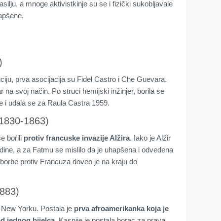
silju, a mnoge aktivistkinje su se i fizički sukobljavale
hapšene.
)
iju, prva asocijacija su Fidel Castro i Che Guevara.
r na svoj način. Po struci hemijski inžinjer, borila se
ne i udala se za Raula Castra 1959.
(1830-1863)
e borili
protiv francuske invazije Alžira
. Iako je Alžir
dine, a za Fatmu se mislilo da je uhapšena i odvedena
borbe protiv Francuza doveo je na kraju do
1883)
u New Yorku. Postala je
prva afroamerikanka koja je
d jednog bijelca
. Kasnije je postala borac za prava