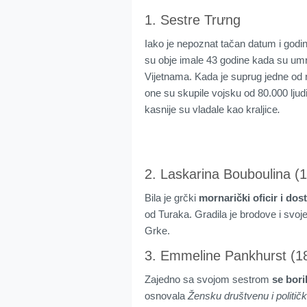
1. Sestre Trưng
Iako je nepoznat tačan datum i godin
su obje imale 43 godine kada su umr
Vijetnama. Kada je suprug jedne od n
one su skupile vojsku od 80.000 ljudi
kasnije su vladale kao kraljice
.
2. Laskarina Bouboulina (
Bila je grčki
mornarički oficir i dos
od Turaka. Gradila je brodove i svoje
Grke.
3. Emmeline Pankhurst (1
Zajedno sa svojom sestrom
se bori
osnovala
Žensku društvenu i političk