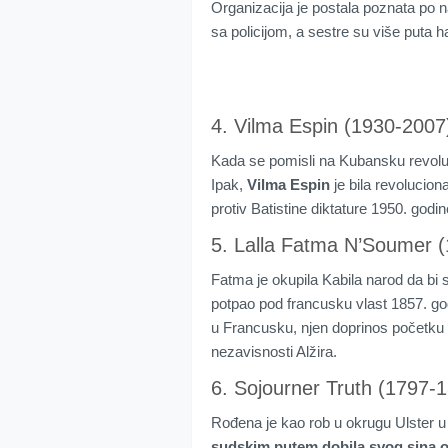
Organizacija je postala poznata po na
sa policijom, a sestre su više puta 
4. Vilma Espin (1930-2007
Kada se pomisli na Kubansku revoluc
Ipak,
Vilma Espin
je bila revoluciona
protiv Batistine diktature 1950. godi
5. Lalla Fatma N’Soumer 
Fatma je okupila Kabila narod da bi s
potpao pod francusku vlast 1857. go
u Francusku, njen doprinos početku 
nezavisnosti Alžira.
6. Sojourner Truth (1797-
Rođena je kao rob u okrugu Ulster 
sudskim putem dobila svog sina o