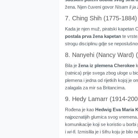
žena. Njen čuveni govor
Nisam li ja
7. Ching Shih (1775-1884)
Kada je njen muž, piratski kapetan C
postala prva žena kapetan
te vrste
strogu disciplinu gdje se neposlušn
8. Nanyehi (Nancy Ward) 
Bila je
žena iz plemena Cherokee
k
(ratnica) prije svega zbog uloge u b
plemena i jedna od rijetkih kojoj je
zalagala za mir sa Britancima.
9. Hedy Lamarr (1914-200
Rođena je kao
Hedwig Eva Maria K
najpoznatijih glumica svog vremena
komunikacije koji se koristio u borbi 
i
wi-fi.
Izmislila je i šifru koju je bilo