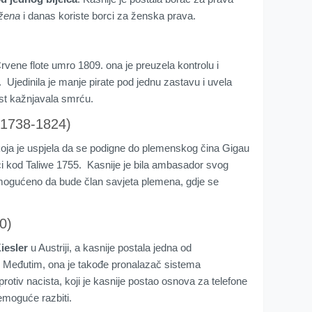
 žena
i danas koriste borci za ženska prava.
rvene flote umro 1809. ona je preuzela kontrolu i
. Ujedinila je manje pirate pod jednu zastavu i uvela
ost kažnjavala smrću.
(1738-1824)
oja je uspjela da se podigne do plemenskog čina Gigau
ici kod Taliwe 1755. Kasnije je bila ambasador svog
 omogućeno da bude član savjeta plemena, gdje se
0)
iesler
u Austriji, a kasnije postala jedna od
. Međutim, ona je takođe pronalazač sistema
protiv nacista, koji je kasnije postao osnova za telefone
 nemoguće razbiti.