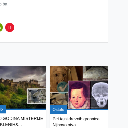
o.ba
lo
Ostalo
00 GODINA MISTERIJE
Pet tajni drevnih grobnica:
KLENIH&...
Njihovo otva...