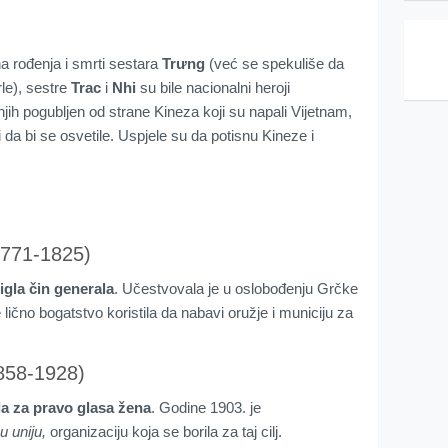
a rođenja i smrti sestara
Trưng
(već se spekuliše da
le), sestre
Trac
i
Nhi
su bile nacionalni heroji
jih pogubljen od strane Kineza koji su napali Vijetnam,
 da bi se osvetile. Uspjele su da potisnu Kineze i
1771-1825)
tigla čin generala
. Učestvovala je u oslobođenju Grčke
 lično bogatstvo koristila da nabavi oružje i municiju za
858-1928)
la za pravo glasa žena
. Godine 1903. je
u uniju,
organizaciju koja se borila za taj cilj.