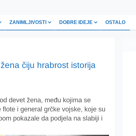
ZANIMLJIVOSTI
DOBRE IDEJE
OSTALO
PLI
a čiju hrabrost istorija
 od devet žena, među kojima se
 flote i general grčke vojske, koje su
bom pokazale da podjela na slabiji i