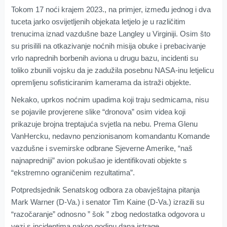
Tokom 17 noći krajem 2023., na primjer, između jednog i dva
tuceta jarko osvijetljenih objekata letjelo je u različitim
trenucima iznad vazdušne baze Langley u Virginiji. Osim što
su prisilili na otkazivanje noćnih misija obuke i prebacivanje
vrlo naprednih borbenih aviona u drugu bazu, incidenti su
toliko zbunili vojsku da je zadužila posebnu NASA-inu letjelicu
opremljenu sofisticiranim kamerama da istraži objekte.
Nekako, uprkos noćnim upadima koji traju sedmicama, nisu
se pojavile provjerene slike “dronova” osim videa koji
prikazuje brojna treptajuća svjetla na nebu. Prema Glenu
VanHercku, nedavno penzionisanom komandantu Komande
vazdušne i svemirske odbrane Sjeverne Amerike, “naš
najnapredniji” avion pokušao je identifikovati objekte s
“ekstremno ograničenim rezultatima”.
Potpredsjednik Senatskog odbora za obavještajna pitanja
Mark Warner (D-Va.) i senator Tim Kaine (D-Va.) izrazili su
“razočaranje” odnosno ” šok ” zbog nedostatka odgovora u
vezi s incidentima nakon godinu dana istrage.