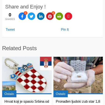
Share and Enjoy !
0
0
0
SHARES
Tweet
Pin It
Related Posts
Ostalo
Ostalo
Hrvat koji je spasio Srbina od
Pronađen ljudski zub star 1,8