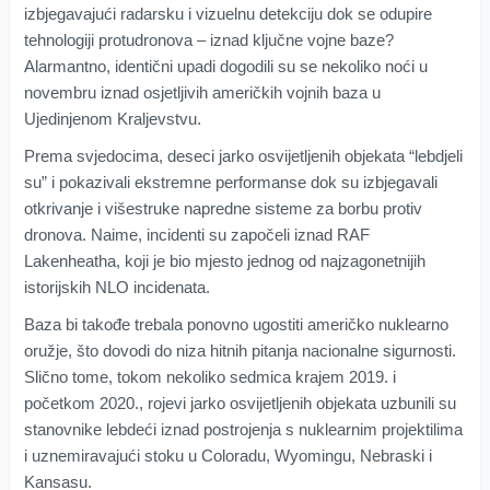
izbjegavajući radarsku i vizuelnu detekciju dok se odupire
tehnologiji protudronova – iznad ključne vojne baze?
Alarmantno, identični upadi dogodili su se nekoliko noći u
novembru iznad osjetljivih američkih vojnih baza u
Ujedinjenom Kraljevstvu.
Prema svjedocima, deseci jarko osvijetljenih objekata “lebdjeli
su” i pokazivali ekstremne performanse dok su izbjegavali
otkrivanje i višestruke napredne sisteme za borbu protiv
dronova. Naime, incidenti su započeli iznad RAF
Lakenheatha, koji je bio mjesto jednog od najzagonetnijih
istorijskih NLO incidenata.
Baza bi takođe trebala ponovno ugostiti američko nuklearno
oružje, što dovodi do niza hitnih pitanja nacionalne sigurnosti.
Slično tome, tokom nekoliko sedmica krajem 2019. i
početkom 2020., rojevi jarko osvijetljenih objekata uzbunili su
stanovnike lebdeći iznad postrojenja s nuklearnim projektilima
i uznemiravajući stoku u Coloradu, Wyomingu, Nebraski i
Kansasu.