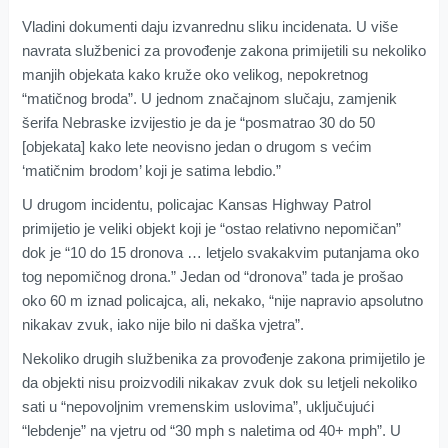
Vladini dokumenti daju izvanrednu sliku incidenata. U više
navrata službenici za provođenje zakona primijetili su nekoliko
manjih objekata kako kruže oko velikog, nepokretnog
“matičnog broda”. U jednom značajnom slučaju, zamjenik
šerifa Nebraske izvijestio je da je “posmatrao 30 do 50
[objekata] kako lete neovisno jedan o drugom s većim
‘matičnim brodom’ koji je satima lebdio.”
U drugom incidentu, policajac Kansas Highway Patrol
primijetio je veliki objekt koji je “ostao relativno nepomičan”
dok je “10 do 15 dronova … letjelo svakakvim putanjama oko
tog nepomičnog drona.” Jedan od “dronova” tada je prošao
oko 60 m iznad policajca, ali, nekako, “nije napravio apsolutno
nikakav zvuk, iako nije bilo ni daška vjetra”.
Nekoliko drugih službenika za provođenje zakona primijetilo je
da objekti nisu proizvodili nikakav zvuk dok su letjeli nekoliko
sati u “nepovoljnim vremenskim uslovima”, uključujući
“lebdenje” na vjetru od “30 mph s naletima od 40+ mph”. U