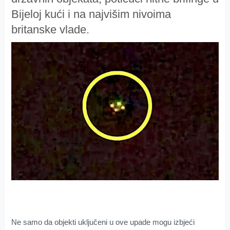
Bijeloj kući i na najvišim nivoima
britanske vlade.
Ne samo da objekti uključeni u ove upade mogu izbjeći