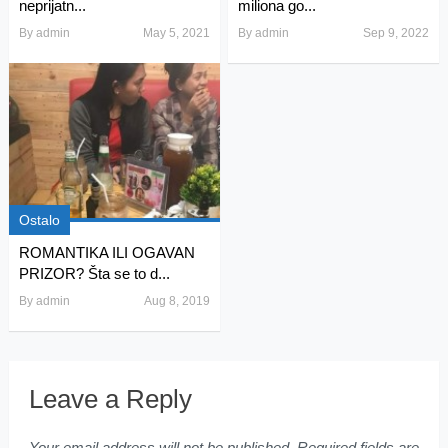
neprijatn...
miliona go...
By
admin
May 5, 2021
By
admin
Sep 9, 2022
Ostalo
ROMANTIKA ILI OGAVAN
PRIZOR? Šta se to d...
By
admin
Aug 8, 2019
Leave a Reply
Your email address will not be published.
Required fields are