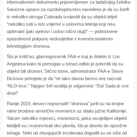
informativnom dokumentu pripremljenom za tadašnjeg čelnika
Savezne uprave za vazduhoplovstvo navedeno je da su šerifi
iz nekoliko okruga Colorada izvijestili da su objekti letjeli
“nekoliko sati u isto vrijeme u uslovima letenja koji nisu
optimalni (jaki vjetrovi i uslovi slični oluji)” — jedinstvene
sposobnosti potpuno nedosljedne s konvencionalnom
tehnologijom dronova.
Što je kritično, glasnogovornik FAA-e koji je doletio iz Los
Angelesa kako bi pomogao u istrazi odbio je potvrditi da su
objekti bili dronovi. Slično tome, administrator FAA-e Steve
Dickson primijetio je da “ne tako davno bismo ove nazvali
‘NLO-ima’.” Njegov šef osoblja je odgovorio: “Da! Sada je sve
dron!”
Ranije 2019. deseci nepoznatih “dronova” jurili su na brojne
ratne brodove američke mornarice uz obalu južne Kalifornije.
Tokom nekoliko mjeseci, misteriozni, jarko osvijetljeni objekti
lebdjeli su i manevrisali oko plovila, što je dovelo do opsežne
istrage. Neki od zbunjujućih incidenata dogodili su se više od