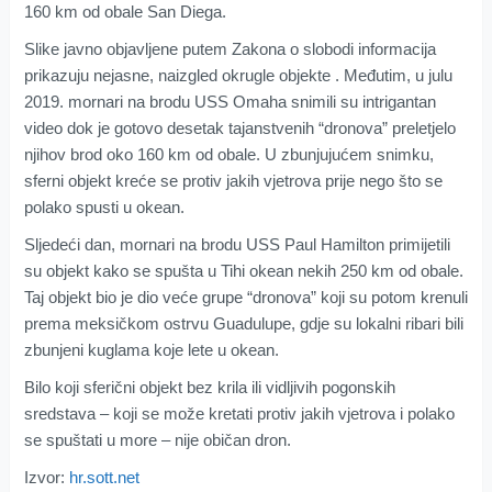
160 km od obale San Diega.
Slike javno objavljene putem Zakona o slobodi informacija
prikazuju nejasne, naizgled okrugle objekte . Međutim, u julu
2019. mornari na brodu USS Omaha snimili su intrigantan
video dok je gotovo desetak tajanstvenih “dronova” preletjelo
njihov brod oko 160 km od obale. U zbunjujućem snimku,
sferni objekt kreće se protiv jakih vjetrova prije nego što se
polako spusti u okean.
Sljedeći dan, mornari na brodu USS Paul Hamilton primijetili
su objekt kako se spušta u Tihi okean nekih 250 km od obale.
Taj objekt bio je dio veće grupe “dronova” koji su potom krenuli
prema meksičkom ostrvu Guadulupe, gdje su lokalni ribari bili
zbunjeni kuglama koje lete u okean.
Bilo koji sferični objekt bez krila ili vidljivih pogonskih
sredstava – koji se može kretati protiv jakih vjetrova i polako
se spuštati u more – nije običan dron.
Izvor:
hr.sott.net