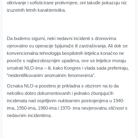
otkrivanje i sofisticirane protivmjere, oni takođe pokazuju niz
izuzetnih letnih karakteristika.
Da budemo sigurni, neki nedavni incidenti s dronovima
vjerovatno su operacije špijunaže ili zastrašivanja. Ali dok se
konvencionalna tehnologija bespilotnih letjelica konačno ne
poveže s najbezobraznijim upadima, ove se letjelice moraju
smatrati NLO-ima – ili, kako Kongres i vlada sada preferiraju,
“neidentifikovanim anomalnim fenomenima”.
Oznaka NLO-a posebno je prikladna s obzirom na to da
nekoliko dobro dokumentovanih i jednako zbunjujućih
incidenata nad osjetljivim nuklearnim postrojenjima u 1940-
ima, 1950-ima, 1960-ima i 1970- ima nevjerovatnu sličnost s
nedavnim incidentima.