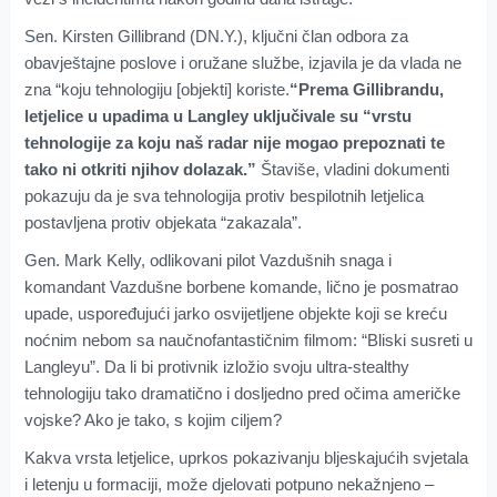
Sen. Kirsten Gillibrand (DN.Y.), ključni član odbora za
obavještajne poslove i oružane službe, izjavila je da vlada ne
zna “koju tehnologiju [objekti] koriste.
“Prema Gillibrandu,
letjelice u upadima u Langley uključivale su “vrstu
tehnologije za koju naš radar nije mogao prepoznati te
tako ni otkriti njihov dolazak.”
Štaviše, vladini dokumenti
pokazuju da je sva tehnologija protiv bespilotnih letjelica
postavljena protiv objekata “zakazala”.
Gen. Mark Kelly, odlikovani pilot Vazdušnih snaga i
komandant Vazdušne borbene komande, lično je posmatrao
upade, uspoređujući jarko osvijetljene objekte koji se kreću
noćnim nebom sa naučnofantastičnim filmom: “Bliski susreti u
Langleyu”. Da li bi protivnik izložio svoju ultra-stealthy
tehnologiju tako dramatično i dosljedno pred očima američke
vojske? Ako je tako, s kojim ciljem?
Kakva vrsta letjelice, uprkos pokazivanju bljeskajućih svjetala
i letenju u formaciji, može djelovati potpuno nekažnjeno –