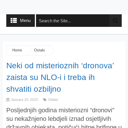
Menu
Home
Ostalo
Neki od misterioznih ‘dronova’
zaista su NLO-i i treba ih
shvatiti ozbiljno
January 20, 2025
Ostalo
Posljednjih godina misteriozni “dronovi”
su nekažnjeno lebdjeli iznad osjetljivih
državnih objekata, potičući hitne brifinge u