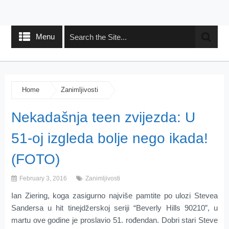
Menu
Home
Zanimljivosti
Nekadašnja teen zvijezda: U
51-oj izgleda bolje nego ikada!
(FOTO)
February 3, 2016
Zanimljivosti
Ian Ziering, koga zasigurno najviše pamtite po ulozi Stevea
Sandersa u hit tinejdžerskoj seriji “Beverly Hills 90210”, u
martu ove godine je proslavio 51. rođendan. Dobri stari Steve