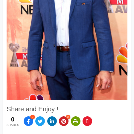
Share and Enjoy !
0
0
0
SHARES