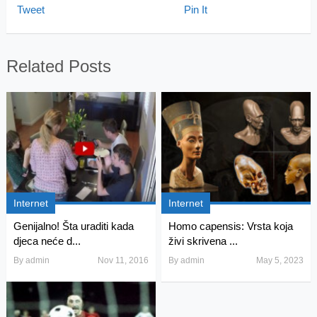
Tweet
Pin It
Related Posts
Internet
Internet
Genijalno! Šta uraditi kada
Homo capensis: Vrsta koja
djeca neće d...
živi skrivena ...
By
admin
Nov 11, 2016
By
admin
May 5, 2023