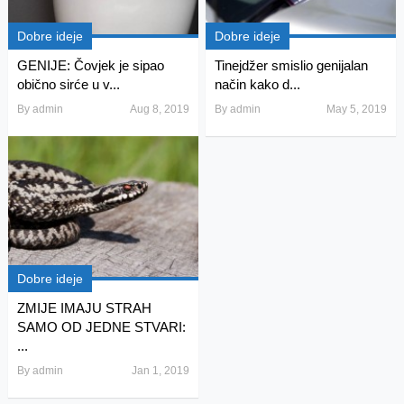
Dobre ideje
Dobre ideje
GENIJE: Čovjek je sipao
Tinejdžer smislio genijalan
obično sirće u v...
način kako d...
By
admin
Aug 8, 2019
By
admin
May 5, 2019
Dobre ideje
ZMIJE IMAJU STRAH
SAMO OD JEDNE STVARI:
...
By
admin
Jan 1, 2019