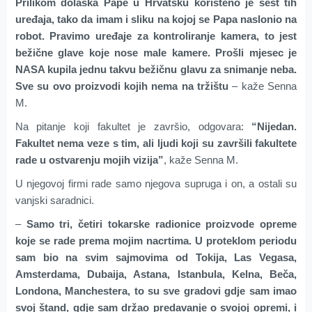
Prilikom dolaska Pape u Hrvatsku korišteno je šest tih
uređaja, tako da imam i sliku na kojoj se Papa naslonio na
robot. Pravimo uređaje za kontroliranje kamera, to jest
bežične glave koje nose male kamere. Prošli mjesec je
NASA kupila jednu takvu bežičnu glavu za snimanje neba.
Sve su ovo proizvodi kojih nema na tržištu
– kaže Senna
M.
Na pitanje koji fakultet je završio, odgovara:
“Nijedan.
Fakultet nema veze s tim, ali ljudi koji su završili fakultete
rade u ostvarenju mojih vizija”
, kaže Senna M.
U njegovoj firmi rade samo njegova supruga i on, a ostali su
vanjski saradnici.
–
Samo tri, četiri tokarske radionice proizvode opreme
koje se rade prema mojim nacrtima. U proteklom periodu
sam bio na svim sajmovima od Tokija, Las Vegasa,
Amsterdama, Dubaija, Astana, Istanbula, Kelna, Beča,
Londona, Manchestera, to su sve gradovi gdje sam imao
svoj štand, gdje sam držao predavanje o svojoj opremi, i