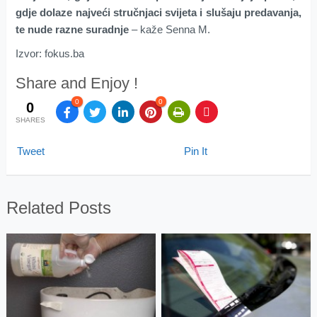
gdje dolaze najveći stručnjaci svijeta i slušaju predavanja,
te nude razne suradnje
– kaže Senna M.
Izvor: fokus.ba
Share and Enjoy !
0
0
0
SHARES
Tweet
Pin It
Related Posts