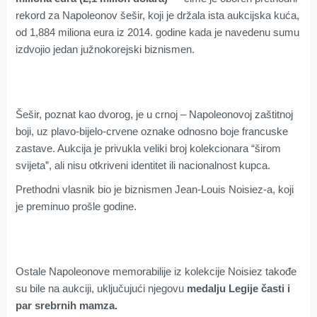
rekord za Napoleonov šešir, koji je držala ista aukcijska kuća,
od 1,884 miliona eura iz 2014. godine kada je navedenu sumu
izdvojio jedan južnokorejski biznismen.
Šešir, poznat kao dvorog, je u crnoj – Napoleonovoj zaštitnoj
boji, uz plavo-bijelo-crvene oznake odnosno boje francuske
zastave. Aukcija je privukla veliki broj kolekcionara “širom
svijeta”, ali nisu otkriveni identitet ili nacionalnost kupca.
Prethodni vlasnik bio je biznismen Jean-Louis Noisiez-a, koji
je preminuo prošle godine.
Ostale Napoleonove memorabilije iz kolekcije Noisiez takođe
su bile na aukciji, uključujući njegovu
medalju Legije časti i
par srebrnih mamza.