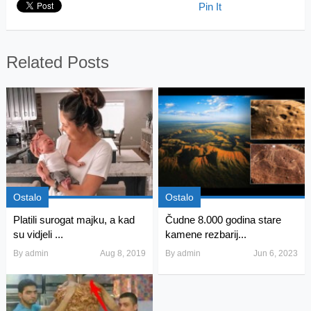
Pin It
Related Posts
Ostalo
Ostalo
Platili surogat majku, a kad
Čudne 8.000 godina stare
su vidjeli ...
kamene rezbarij...
By
admin
Aug 8, 2019
By
admin
Jun 6, 2023