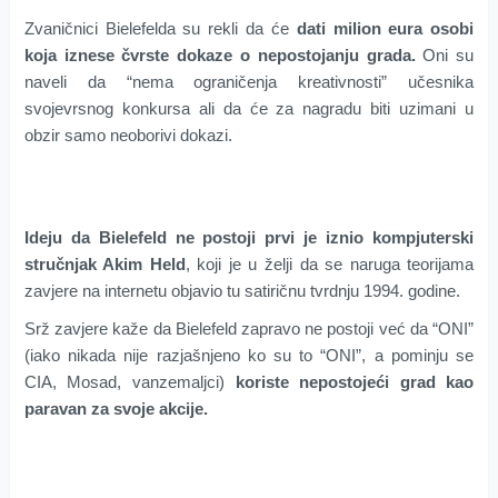
Zvaničnici Bielefelda su rekli da će
dati milion eura osobi
koja iznese čvrste dokaze o nepostojanju grada.
Oni su
naveli da “nema ograničenja kreativnosti” učesnika
svojevrsnog konkursa ali da će za nagradu biti uzimani u
obzir samo neoborivi dokazi.
Ideju da Bielefeld ne postoji prvi je iznio kompjuterski
stručnjak Akim Held
, koji je u želji da se naruga teorijama
zavjere na internetu objavio tu satiričnu tvrdnju 1994. godine.
Srž zavjere kaže da Bielefeld zapravo ne postoji već da “ONI”
(iako nikada nije razjašnjeno ko su to “ONI”, a pominju se
CIA, Mosad, vanzemaljci)
koriste nepostojeći grad kao
paravan za svoje akcije.