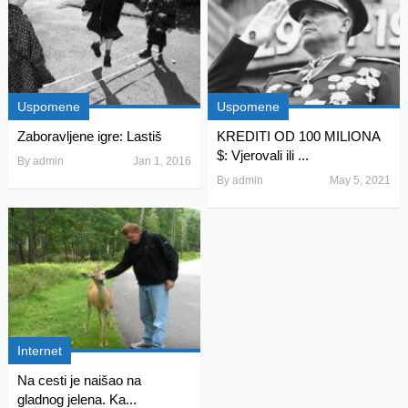
Uspomene
Uspomene
Zaboravljene igre: Lastiš
KREDITI OD 100 MILIONA
$: Vjerovali ili ...
By
admin
Jan 1, 2016
By
admin
May 5, 2021
Internet
Na cesti je naišao na
gladnog jelena. Ka...