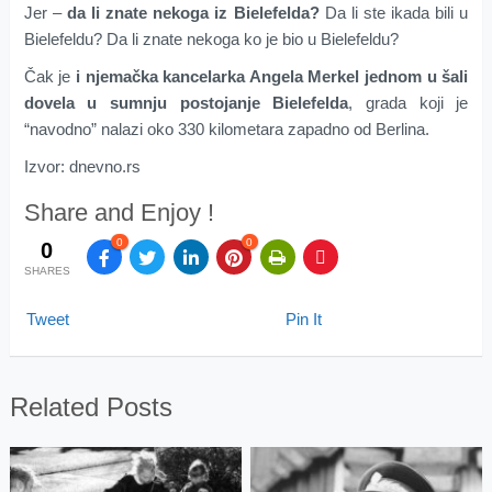
Jer –
da li znate nekoga iz Bielefelda?
Da li ste ikada bili u
Bielefeldu? Da li znate nekoga ko je bio u Bielefeldu?
Čak je
i njemačka kancelarka Angela Merkel jednom u šali
dovela u sumnju postojanje Bielefelda
, grada koji je
“navodno” nalazi oko 330 kilometara zapadno od Berlina.
Izvor: dnevno.rs
Share and Enjoy !
0
0
0
SHARES
Tweet
Pin It
Related Posts