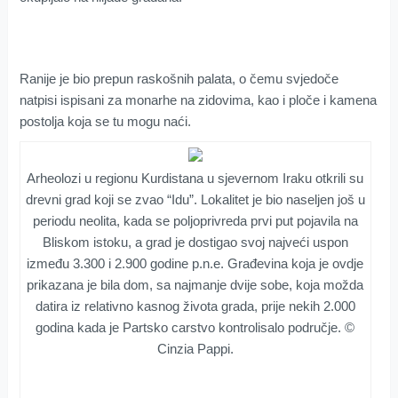
Ranije je bio prepun raskošnih palata, o čemu svjedoče
natpisi ispisani za monarhe na zidovima, kao i ploče i kamena
postolja koja se tu mogu naći.
Arheolozi u regionu Kurdistana u sjevernom Iraku otkrili su
drevni grad koji se zvao “Idu”. Lokalitet je bio naseljen još u
periodu neolita, kada se poljoprivreda prvi put pojavila na
Bliskom istoku, a grad je dostigao svoj najveći uspon
između 3.300 i 2.900 godine p.n.e. Građevina koja je ovdje
prikazana je bila dom, sa najmanje dvije sobe, koja možda
datira iz relativno kasnog života grada, prije nekih 2.000
godina kada je Partsko carstvo kontrolisalo područje. ©
Cinzia Pappi.