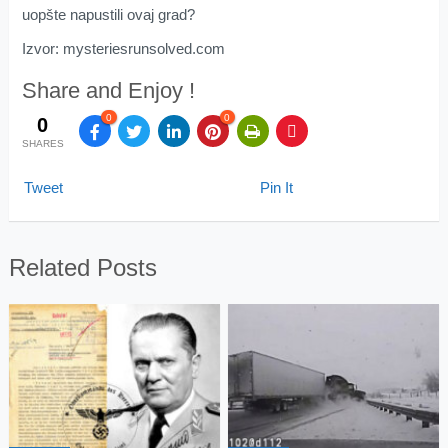
uopšte napustili ovaj grad?
Izvor: mysteriesrunsolved.com
Share and Enjoy !
0
0
0
SHARES
Tweet
Pin It
Related Posts