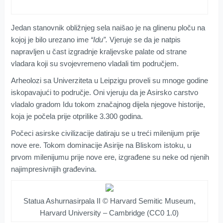
Jedan stanovnik obližnjeg sela naišao je na glinenu ploču na
kojoj je bilo urezano ime
“Idu”.
Vjeruje se da je natpis
napravljen u čast izgradnje kraljevske palate od strane
vladara koji su svojevremeno vladali tim područjem.
Arheolozi sa Univerziteta u Leipzigu proveli su mnoge godine
iskopavajući to područje. Oni vjeruju da je Asirsko carstvo
vladalo gradom Idu tokom značajnog dijela njegove historije,
koja je počela prije otprilike 3.300 godina.
Počeci asirske civilizacije datiraju se u treći milenijum prije
nove ere. Tokom dominacije Asirije na Bliskom istoku, u
prvom milenijumu prije nove ere, izgrađene su neke od njenih
najimpresivnijih građevina.
Statua Ashurnasirpala II © Harvard Semitic Museum,
Harvard University – Cambridge (CC0 1.0)