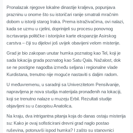
Pronalazak njegove lokalne dinastije kraljeva, popunjava
prazninu u onome što su istoričari ranije smatrali mračnim
dobom u istoriji starog Iraka. Prema istraživačima, ovi nalazi,
kada se uzmu u cjelini, doprinijeli su procesu ponovnog
iscrtavanja političke i istorijske karte ekspanzije Asirskog
carstva – čiji su dijelovi još uvijek obavijeni velom misterije.
Grad je bio zakopan unutar humka poznatog kao Tel, koji je
sada lokacija grada poznatog kao Satu Qala. Nažalost, dok
se ne postigne nagodba između seljana i regionalne vlade
Kurdistana, trenutno nije moguće nastaviti s daljim radom.
U međuvremenu, u saradnji sa Univerzitetom Pensilvanije,
napravljena je nova studija materijala pronađenih na lokaciji,
koji se trenutno nalaze u muzeju Erbil. Rezultati studije
objavljeni su u časopisu Anatolica.
Na kraju, dva intrigantna pitanja koja do danas ostaju misterija
su: Kako je ovaj sofisticirani drevni grad naglo postao
ruševina, potonuvši ispod humka? I zašto su stanovnici