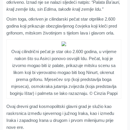
otkriveno. Iznad nje se nalazi sljedeći natpis:
“Palata Ba’auri,
kralj zemlje Idu, sin Edima, takođe kralj zemlje Idu.”
Osim toga, otkriven je cilindarski pečat star otprilike 2.600
godina koji prikazuje obezglavljenog čovjeka koji kleči pred
grifonom, mitskom životinjom s tijelom lava i glavom orla.
Ovaj cilindrični pečat je star oko 2.600 godina, u vrijeme
nakon što su Asirci ponovo osvojili Idu. Pečat, koji je
izvorno mogao biti iz palate, prikazuje mitsku scenu sa
likom koji bi vjerovatno mogao biti bog Ninurt, okrenut
prema grifonu. Mjesečev srp (koji predstavlja boga
mjeseca), osmokraka jutarnja zvijezda (koja predstavlja
boginju Ištar) i palmeta se lako razaznaju. © Cinzia Pappi
Ovaj drevni grad kosmopolitski glavni grad je služio kao
raskrsnica između sjevernog i južnog Iraka, kao i između
Iraka i zapadnog Irana u drugom i prvom milenijumu prije
nove ere.