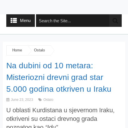
Menu
Home
Ostalo
Na dubini od 10 metara:
Misteriozni drevni grad star
5.000 godina otkriven u Iraku
June 23, 2023
Ostalo
U oblasti Kurdistana u sjevernom Iraku,
otkriveni su ostaci drevnog grada
poznatog kao
“Idu”
.