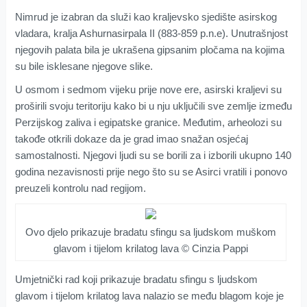
Nimrud je izabran da služi kao kraljevsko sjedište asirskog
vladara, kralja Ashurnasirpala II (883-859 p.n.e). Unutrašnjost
njegovih palata bila je ukrašena gipsanim pločama na kojima
su bile isklesane njegove slike.
U osmom i sedmom vijeku prije nove ere, asirski kraljevi su
proširili svoju teritoriju kako bi u nju uključili sve zemlje između
Perzijskog zaliva i egipatske granice. Međutim, arheolozi su
takođe otkrili dokaze da je grad imao snažan osjećaj
samostalnosti. Njegovi ljudi su se borili za i izborili ukupno 140
godina nezavisnosti prije nego što su se Asirci vratili i ponovo
preuzeli kontrolu nad regijom.
Ovo djelo prikazuje bradatu sfingu sa ljudskom muškom
glavom i tijelom krilatog lava © Cinzia Pappi
Umjetnički rad koji prikazuje bradatu sfingu s ljudskom
glavom i tijelom krilatog lava nalazio se među blagom koje je