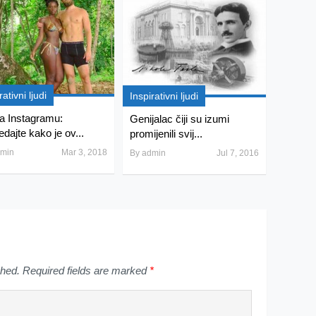
rativni ljudi
Inspirativni ljudi
na Instagramu:
Genijalac čiji su izumi
edajte kako je ov...
promijenili svij...
min
Mar 3, 2018
By
admin
Jul 7, 2016
shed.
Required fields are marked
*