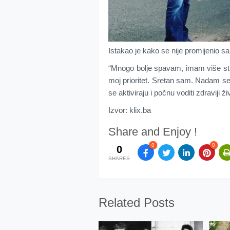
Istakao je kako se nije promijenio sam
“Mnogo bolje spavam, imam više str
moj prioritet. Sretan sam. Nadam se
se aktiviraju i počnu voditi zdraviji ži
Izvor: klix.ba
Share and Enjoy !
0
0
0
SHARES
Related Posts