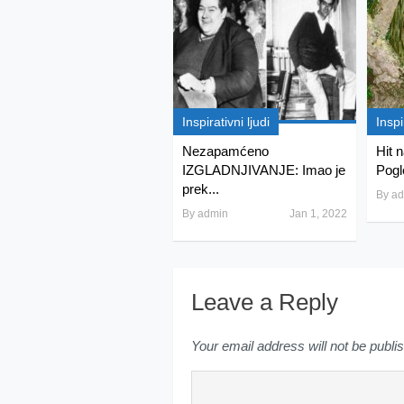
Inspirativni ljudi
Inspi
Nezapamćeno
Hit 
IZGLADNJIVANJE: Imao je
Pogl
prek...
By
ad
By
admin
Jan 1, 2022
Leave a Reply
Your email address will not be publi