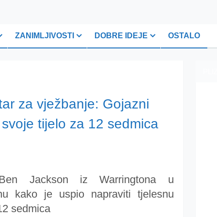
ZANIMLJIVOSTI
DOBRE IDEJE
OSTALO
PLI
star za vježbanje: Gojazni
 svoje tijelo za 12 sedmica
ji Ben Jackson iz Warringtona u
nu kako je uspio napraviti tjelesnu
 12 sedmica