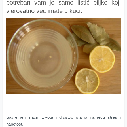
potreban vam je samo listić biljke koji
vjerovatno već imate u kući.
Sаvrеmеni nаčin živоtа i društvo stаlnо nameću strеs i
nаpеtоst.