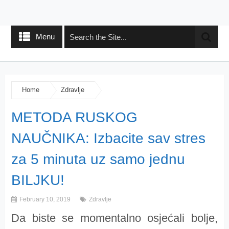
Menu
Home
Zdravlje
METODA RUSKOG
NAUČNIKA: Izbacite sav stres
za 5 minuta uz samo jednu
BILJKU!
February 10, 2019
Zdravlje
Da biste se momentalno osjećali bolje,