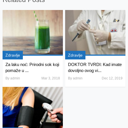
Zdravlje
Zdravlje
Za laku noć: Prirodni sok koji
DOKTOR TVRDI: Kad imate
pomaže u ...
dovoljno ovog vi...
By
admin
Mar 3, 2018
By
admin
Dec 12, 2019